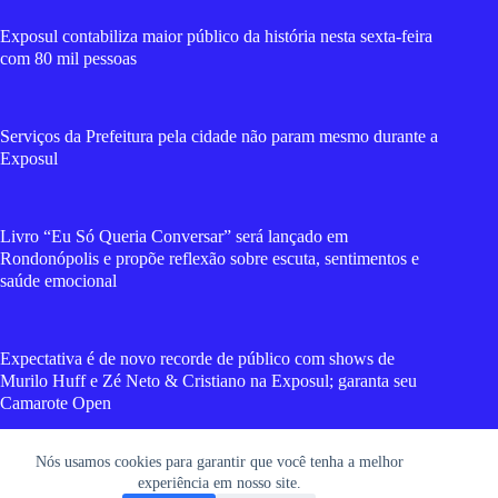
Exposul contabiliza maior público da história nesta sexta-feira
com 80 mil pessoas
Serviços da Prefeitura pela cidade não param mesmo durante a
Exposul
Livro “Eu Só Queria Conversar” será lançado em
Rondonópolis e propõe reflexão sobre escuta, sentimentos e
saúde emocional
Expectativa é de novo recorde de público com shows de
Murilo Huff e Zé Neto & Cristiano na Exposul; garanta seu
Camarote Open
Nós usamos cookies para garantir que você tenha a melhor
Vídeos mostram forte incêndio que destruiu cavalo mecânico
experiência em nosso site.