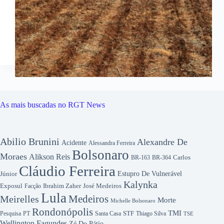
As mais buscadas no RGT News
Abilio Brunini
Alexandre De
Acidente
Alessandra Ferreira
Bolsonaro
Moraes
Alikson Reis
Carlos
BR-163
BR-364
Cláudio Ferreira
Júnior
Estupro De Vulnerável
Kalynka
Exposul
Ibrahim Zaher
José Medeiros
Facção
Lula
Medeiros
Meirelles
Morte
Michelle Bolsonaro
Rondonópolis
TMI
Pesquisa
STF
Thiago Silva
PT
Santa Casa
TSE
Wellington Fagundes
Zé Do Pátio