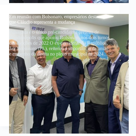
Em reunião com Bolsonaro, empresários destacam
que Cláudio representa a mudança
Paisagista é o único pré-candidato a prefeito de
Rondonópolis que apoiou Bolsonaro nos dois turnos
das eleições de 2022 O ex-presidente da República,
Jair Bolsonaro (PL), reiterou a importância da união
e empenho da direita no pleito municipal de 2024…