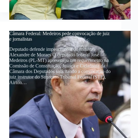
Câmara Federal: Medeiros pede convocação de juiz
e jornalistas
Deputado defende impeachment do ministro
Alexandre de Moraes O deputado federal José
Medeiros (PL-MT) apresentou um requerimento na
Comissão de Constituição, Justiça e Cidadania da
Câmara dos Deputados solicitando a convocação do
juiz instrutor do Supremo Tribunal Federal (STF),
Airton…