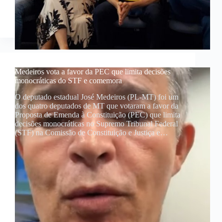
Medeiros vota a favor da PEC que limita decisões
monocráticas do STF e comemora
O deputado estadual José Medeiros (PL-MT) foi um
dos quatro deputados de MT que votaram a favor da
Proposta de Emenda à Constituição (PEC) que limita
decisões monocráticas no Supremo Tribunal Federal
(STF) na Comissão de Constituição e Justiça e…