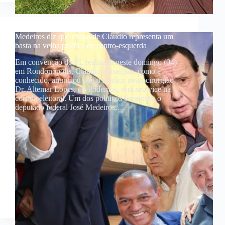
Medeiros diz que chapa de Cláudio representa um
basta na velha política de centro-esquerda
Em convenção do PL realizada neste domingo (04)
em Rondonópolis, Cláudio Paisagista, como é
conhecido, anunciou que o médico neurocirurgião
Dr. Altemar Lopes, do Podemos, será seu vice na
corrida eleitoral. Um dos políticos presentes, o
deputado federal José Medeiros,…