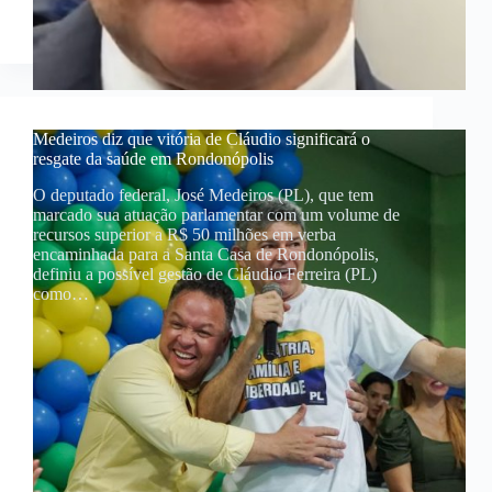
Medeiros diz que vitória de Cláudio significará o
resgate da saúde em Rondonópolis
O deputado federal, José Medeiros (PL), que tem
marcado sua atuação parlamentar com um volume de
recursos superior a R$ 50 milhões em verba
encaminhada para a Santa Casa de Rondonópolis,
definiu a possível gestão de Cláudio Ferreira (PL)
como…