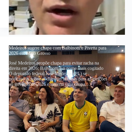
Medeiros sugere chapa com Balbinotti e Pivetta para
2026 em Mato Grosso
José Medeiros propõe chapa para evitar racha na
direita em 2026; Balbinotti é o nome mais cogitado
O deputado federal José Medeiros (PL) se
posicionou sobre as disputas internas para as eleições
ao governo de 2026 e sugeriu uma chapa…