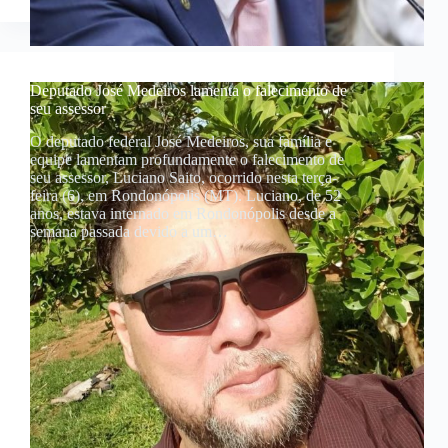
Deputado José Medeiros lamenta o falecimento de
seu assessor
O deputado federal José Medeiros, sua família e
equipe lamentam profundamente o falecimento de
seu assessor, Luciano Saito, ocorrido nesta terça-
feira (6), em Rondonópolis (MT). Luciano, de 52
anos, estava internado em Rondonópolis desde a
semana passada devido a um…