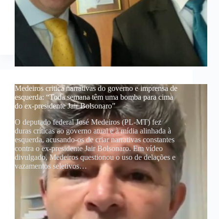
Medeiros critica narrativas do governo e imprensa de
esquerda: “Toda semana têm uma bomba para cima
do ex-presidente Jair Bolsonaro”
O deputado federal José Medeiros (PL-MT) fez
duras críticas ao governo atual e à mídia alinhada à
esquerda, acusando-os de criar narrativas constantes
contra o ex-presidente Jair Bolsonaro. Em vídeo
divulgado, Medeiros questionou o uso de delações e
vazamentos seletivos…