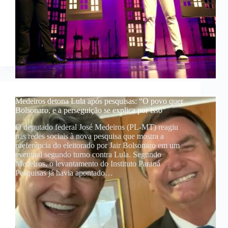
Medeiros detona Lula após pesquisas: “O povo quer
Bolsonaro, e a perseguição se explica por isso”
O deputado federal José Medeiros (PL-MT) reagiu
nas redes sociais à nova pesquisa que mostra a
preferência do eleitorado por Jair Bolsonaro em um
eventual segundo turno contra Lula. Segundo
Medeiros, o levantamento do Instituto Paraná
Pesquisas já havia apontado…