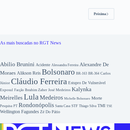
Próxima
As mais buscadas no RGT News
Abilio Brunini
Alexandre De
Acidente
Alessandra Ferreira
Bolsonaro
Moraes
Alikson Reis
Carlos
BR-163
BR-364
Cláudio Ferreira
Júnior
Estupro De Vulnerável
Kalynka
Exposul
Ibrahim Zaher
José Medeiros
Facção
Lula
Medeiros
Meirelles
Morte
Michelle Bolsonaro
Rondonópolis
TMI
Pesquisa
STF
Thiago Silva
PT
Santa Casa
TSE
Wellington Fagundes
Zé Do Pátio