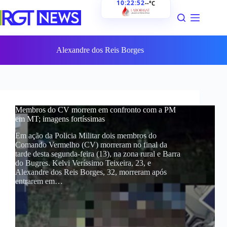
10:22:53
--°C
Pular
para
o
conteúdo
Alexandre dos Reis Borges
Membros do CV morrem em confronto com a PM
em MT; imagens fortíssimas
Em ação da Policia Militar dois membros do
Comando Vermelho (CV) morreram no final da
tarde desta segunda-feira (13), na zona rural e Barra
do Bugres. Kelvi Veríssimo Teixeira, 23, e
Alexandre dos Reis Borges, 32, morreram após
entrarem em…