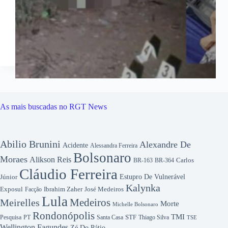
As mais buscadas no RGT News
Abilio Brunini
Alexandre De
Acidente
Alessandra Ferreira
Bolsonaro
Moraes
Alikson Reis
Carlos
BR-163
BR-364
Cláudio Ferreira
Júnior
Estupro De Vulnerável
Kalynka
Exposul
Ibrahim Zaher
José Medeiros
Facção
Lula
Medeiros
Meirelles
Morte
Michelle Bolsonaro
Rondonópolis
TMI
Pesquisa
STF
Thiago Silva
PT
Santa Casa
TSE
Wellington Fagundes
Zé Do Pátio