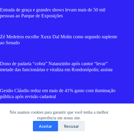
Entrada de graça e grandes shows levam mais de 50 mil
pessoas ao Parque de Exposições
Zé Medeiros escolhe Xuxu Dal Molin como segundo suplente
ao Senado
Dono de padaria “cobra” Natanzinho após cantor “levar”
metade das funcionárias e viraliza em Rondonópolis; assista
Gestão Cláudio reduz em mais de 41% gasto com iluminação
pública após revisão cadastral
Nós usamos cookies para garantir que você tenha a melhor
Criminosos tentam matar jovem a tiros na frente dos avós em
experiência em nosso site.
MT; vídeo mostra movimentação da dupla
Aceitar
Recusar
Copyright © 2026 RGT News - Portal de Notícias