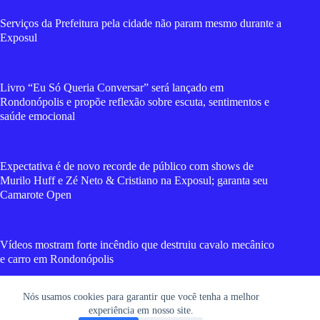
Serviços da Prefeitura pela cidade não param mesmo durante a
Exposul
Livro “Eu Só Queria Conversar” será lançado em
Rondonópolis e propõe reflexão sobre escuta, sentimentos e
saúde emocional
Expectativa é de novo recorde de público com shows de
Murilo Huff e Zé Neto & Cristiano na Exposul; garanta seu
Camarote Open
Vídeos mostram forte incêndio que destruiu cavalo mecânico
e carro em Rondonópolis
Nós usamos cookies para garantir que você tenha a melhor
Cadela morre após suposto esfaqueamento em Rondonópolis;
experiência em nosso site.