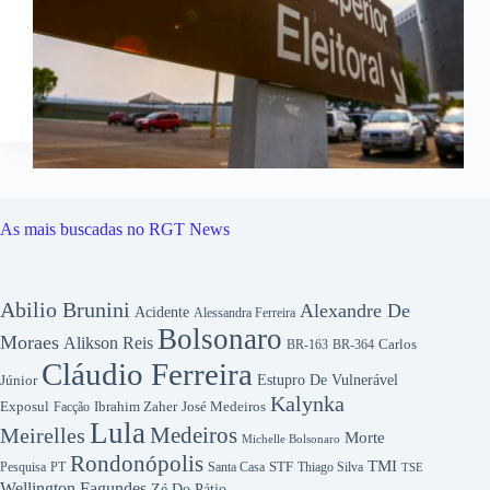
As mais buscadas no RGT News
Abilio Brunini
Alexandre De
Acidente
Alessandra Ferreira
Bolsonaro
Moraes
Alikson Reis
Carlos
BR-163
BR-364
Cláudio Ferreira
Júnior
Estupro De Vulnerável
Kalynka
Exposul
Ibrahim Zaher
José Medeiros
Facção
Lula
Medeiros
Meirelles
Morte
Michelle Bolsonaro
Rondonópolis
TMI
Pesquisa
STF
Thiago Silva
PT
Santa Casa
TSE
Wellington Fagundes
Zé Do Pátio