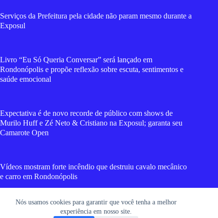
Serviços da Prefeitura pela cidade não param mesmo durante a
Exposul
Livro “Eu Só Queria Conversar” será lançado em
Rondonópolis e propõe reflexão sobre escuta, sentimentos e
saúde emocional
Expectativa é de novo recorde de público com shows de
Murilo Huff e Zé Neto & Cristiano na Exposul; garanta seu
Camarote Open
Vídeos mostram forte incêndio que destruiu cavalo mecânico
e carro em Rondonópolis
Nós usamos cookies para garantir que você tenha a melhor
Cadela morre após suposto esfaqueamento em Rondonópolis;
experiência em nosso site.