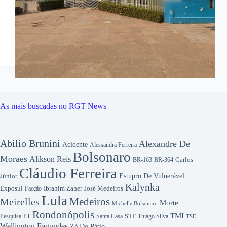
As mais buscadas no RGT News
Abilio Brunini
Alexandre De
Acidente
Alessandra Ferreira
Bolsonaro
Moraes
Alikson Reis
Carlos
BR-163
BR-364
Cláudio Ferreira
Júnior
Estupro De Vulnerável
Kalynka
Exposul
Ibrahim Zaher
José Medeiros
Facção
Lula
Medeiros
Meirelles
Morte
Michelle Bolsonaro
Rondonópolis
TMI
Pesquisa
STF
Thiago Silva
PT
Santa Casa
TSE
Wellington Fagundes
Zé Do Pátio