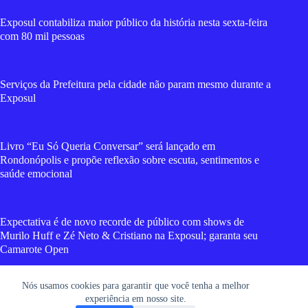
Exposul contabiliza maior público da história nesta sexta-feira
com 80 mil pessoas
Serviços da Prefeitura pela cidade não param mesmo durante a
Exposul
Livro “Eu Só Queria Conversar” será lançado em
Rondonópolis e propõe reflexão sobre escuta, sentimentos e
saúde emocional
Expectativa é de novo recorde de público com shows de
Murilo Huff e Zé Neto & Cristiano na Exposul; garanta seu
Camarote Open
Nós usamos cookies para garantir que você tenha a melhor
Vídeos mostram forte incêndio que destruiu cavalo mecânico
experiência em nosso site.