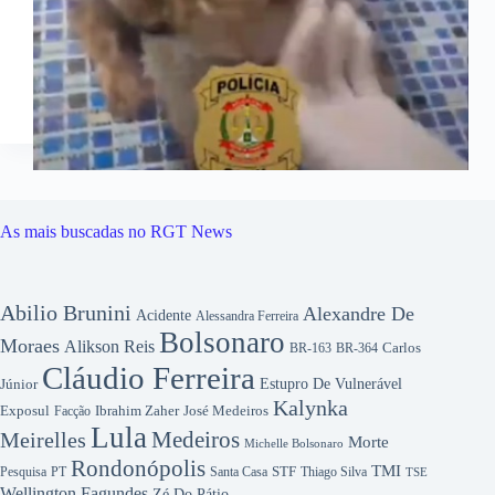
As mais buscadas no RGT News
Abilio Brunini
Alexandre De
Acidente
Alessandra Ferreira
Bolsonaro
Moraes
Alikson Reis
Carlos
BR-163
BR-364
Cláudio Ferreira
Júnior
Estupro De Vulnerável
Kalynka
Exposul
Ibrahim Zaher
José Medeiros
Facção
Lula
Medeiros
Meirelles
Morte
Michelle Bolsonaro
Rondonópolis
TMI
Pesquisa
STF
Thiago Silva
PT
Santa Casa
TSE
Wellington Fagundes
Zé Do Pátio