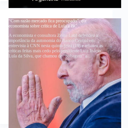
“Com razão mercado fica preocupado”, diz
economista sobre crítica de Lula a BC
A economista e consultora Zeina Latif defendeu a
importância da autonomia do Banco Central em
entrevista à CNN nesta quinta-feira (19) e rebateu as
críticas feitas mais cedo pelo presidente Luiz Inácio
Lula da Silva, que chamou de “bobagem” a…