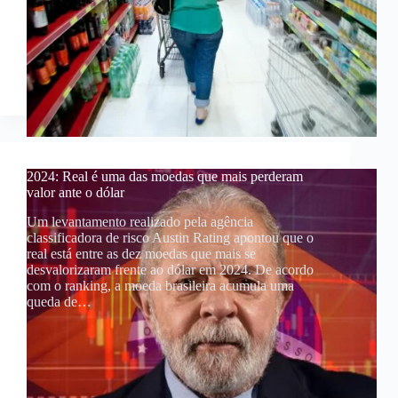
2024: Real é uma das moedas que mais perderam
valor ante o dólar
Um levantamento realizado pela agência
classificadora de risco Austin Rating apontou que o
real está entre as dez moedas que mais se
desvalorizaram frente ao dólar em 2024. De acordo
com o ranking, a moeda brasileira acumula uma
queda de…