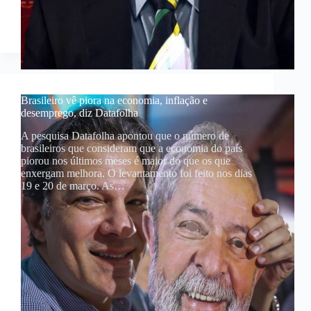
Brasileiro vê piora na economia, inflação e
desemprego, diz Datafolha
A pesquisa Datafolha apontou que o número de
brasileiros que consideram que a economia do país
piorou nos últimos meses é maior do que os que
enxergam melhora. O levantamento foi feito nos dias
19 e 20 de março. As…