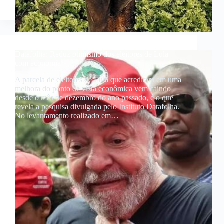
Datafolha: Reduz otimismo dos eleitores de Lula
com economia
A parcela de eleitores de Lula que acreditam em uma
melhora do ponto de vista econômica vem caindo
desde o mês de dezembro do ano passado, é o que
revela a pesquisa divulgada pelo Instituto Datafolha.
No levantamento realizado em…