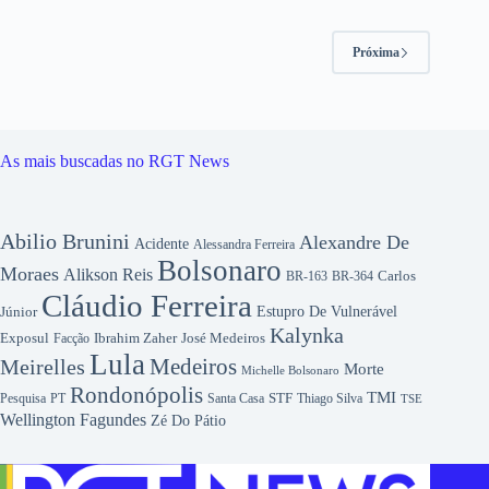
Próxima
As mais buscadas no RGT News
Abilio Brunini
Alexandre De
Acidente
Alessandra Ferreira
Bolsonaro
Moraes
Alikson Reis
Carlos
BR-163
BR-364
Cláudio Ferreira
Júnior
Estupro De Vulnerável
Kalynka
Exposul
Ibrahim Zaher
José Medeiros
Facção
Lula
Medeiros
Meirelles
Morte
Michelle Bolsonaro
Rondonópolis
TMI
Pesquisa
STF
Thiago Silva
PT
Santa Casa
TSE
Wellington Fagundes
Zé Do Pátio