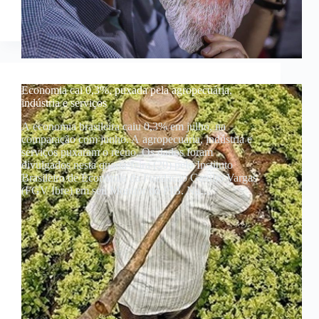
Economia cai 0,3%, puxada pela agropecuária,
indústria e serviços
A economia brasileira caiu 0,3% em julho, na
comparação com junho. A agropecuária, indústria e
serviços puxaram o recuo. Os dados foram
divulgados nesta quarta-feira (20) pelo Instituto
Brasileiro de Economia da Fundação Getulio Vargas
(FGV Ibre) em seu Monitor do PIB. Na…