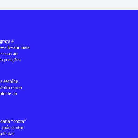
graça e
ows levam mais
essoas ao
Exposições
s escolhe
Molin como
plente ao
daria “cobra”
 após cantor
ade das