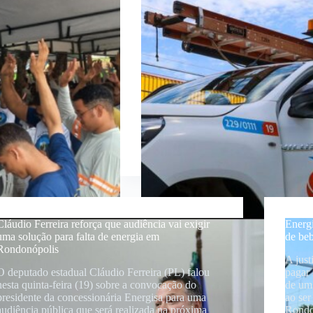
Cláudio Ferreira reforça que audiência vai exigir
Energi
uma solução para falta de energia em
de be
Rondonópolis
A just
O deputado estadual Cláudio Ferreira (PL) falou
pagar 
nesta quinta-feira (19) sobre a convocação do
de um 
presidente da concessionária Energisa para uma
ao ser
audiência pública que será realizada na próxima
Rondo