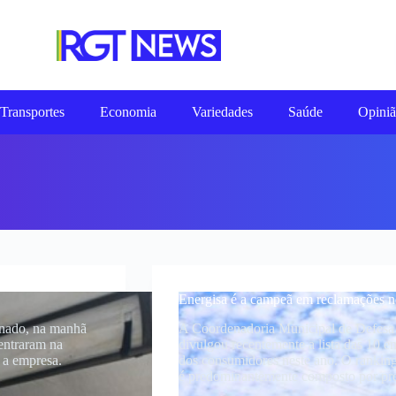
Transportes
Economia
Variedades
Saúde
Opini
Energisa é a campeã em reclamações 
inado, na manhã
A Coordenadoria Municipal de Defesa
centraram na
divulgou recentemente a lista das 10 e
 a empresa.
dos consumidores neste ano. O ranking
é predominantemente composto por pr