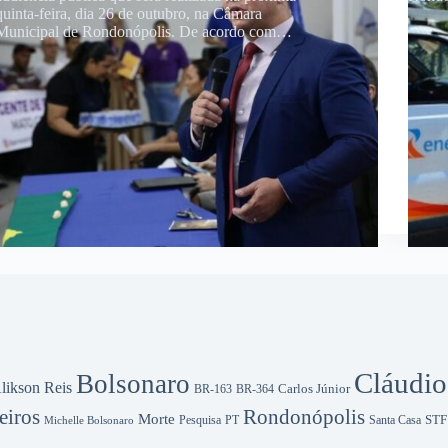
quinta-feira, dia 26 de outubro, na Câmara
Municipal de Rondonópolis. De acordo com…
Cláudio
Bolsonaro
likson Reis
Carlos Júnior
BR-163
BR-364
iros
Rondonópolis
Morte
Pesquisa
STF
Michelle Bolsonaro
PT
Santa Casa