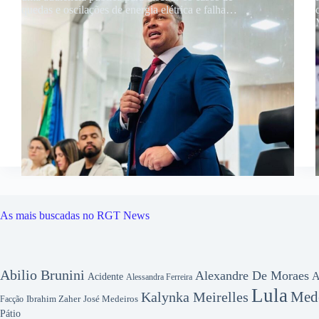
quedas e oscilações de energia elétrica e falha…
As mais buscadas no RGT News
Abilio Brunini
Alexandre De Moraes
A
Acidente
Alessandra Ferreira
Lula
Mede
Kalynka Meirelles
Ibrahim Zaher
José Medeiros
Facção
Pátio