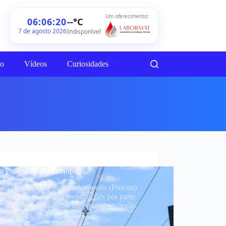
Um oferecimento:
--°C
06:06:21
7 de agosto 2026
Indisponível
ão
Vídeos
Curiosidades
no Procon de Rondonópolis
 do Consumidor de Rondonópolis (Procon)
mpresas mais alvo de reclamações por parte
, baseado nas queixas registradas no órgão,
estadoras…