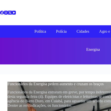
Pular
para
o
conteúdo
Política
Polícia
Cidades
Agro e 
Energisa
Funcionários da Energisa pedem aumento e cruzam os braços
Funcionários da Energisa entraram em greve, por tempo indeterm
desta segunda-feira (4). Equipes de eletricistas e leituristas se con
agência do Barro Duro, em Cuiabá, para aguardar um acordo com
Dentre as reivindicações, os funcionários…