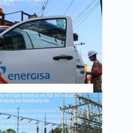
sa terá que indenizar em R$ 363 mil família
bê morta em Rondonópolis
iça condenou a concessionária Energisa a
mais de R$ 363 mil de indenização à família
bebê de oito meses, que morreu eletrocutada
 atingida por um fio de alta tensão, em
nópolis. A decisão foi…