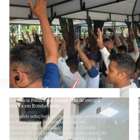
Audiência Pública vai debater falta de energia
elétrica em Rondonópolis
Buscando soluções para os constantes problemas
no fornecimento de energia elétrica em
Rondonópolis, o deputado estadual Cláudio
Ferreira (PL) vai promover nesta quinta-feira (26)
uma audiência pública para discutir os casos de