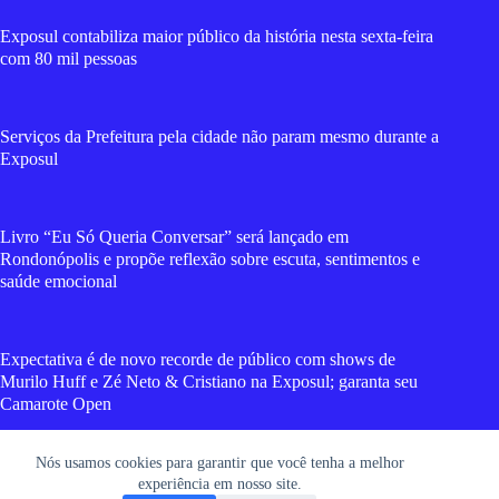
Exposul contabiliza maior público da história nesta sexta-feira
com 80 mil pessoas
Serviços da Prefeitura pela cidade não param mesmo durante a
Exposul
Livro “Eu Só Queria Conversar” será lançado em
Rondonópolis e propõe reflexão sobre escuta, sentimentos e
saúde emocional
Expectativa é de novo recorde de público com shows de
Murilo Huff e Zé Neto & Cristiano na Exposul; garanta seu
Camarote Open
Nós usamos cookies para garantir que você tenha a melhor
Vídeos mostram forte incêndio que destruiu cavalo mecânico
experiência em nosso site.