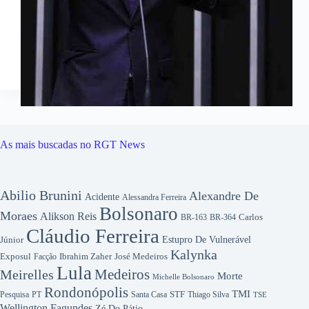
As mais buscadas no RGT News
Abilio Brunini
Alexandre De
Acidente
Alessandra Ferreira
Bolsonaro
Moraes
Alikson Reis
Carlos
BR-163
BR-364
Cláudio Ferreira
Júnior
Estupro De Vulnerável
Kalynka
Exposul
Ibrahim Zaher
José Medeiros
Facção
Lula
Medeiros
Meirelles
Morte
Michelle Bolsonaro
Rondonópolis
TMI
Pesquisa
STF
Thiago Silva
PT
Santa Casa
TSE
Wellington Fagundes
Zé Do Pátio