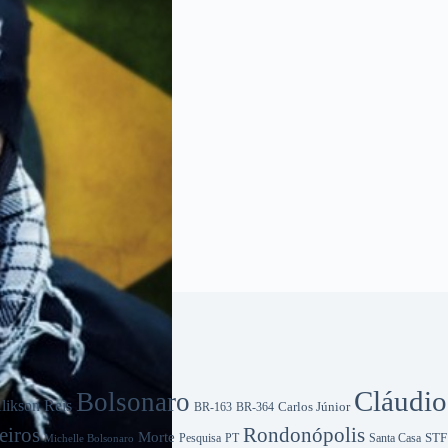
Cláudio
Bolsonaro
likson Reis
Carlos Júnior
BR-163
BR-364
iros
Rondonópolis
Morte
Pesquisa
STF
Michelle Bolsonaro
PT
Santa Casa