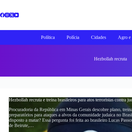
Pular
para
o
conteúdo
Política
Polícia
Cidades
Agro e 
Hezbollah recruta
Hezbollah recruta e treina brasileiros para atos terroristas contra j
Procuradoria da República em Minas Gerais descobre plano, trein
preparatórios para ataques a alvos da comunidade judaica no Bras
disposto a matar? Essa pergunta foi feita ao brasileiro Lucas Pass
de Beirute,…