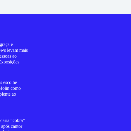
graça e
ows levam mais
essoas ao
Exposições
s escolhe
Molin como
plente ao
daria “cobra”
 após cantor