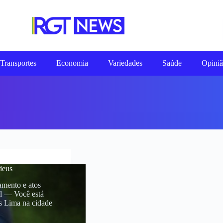
Transportes
Economia
Variedades
Saúde
Opini
udeus
amento e atos
il — Você está
os Lima na cidade