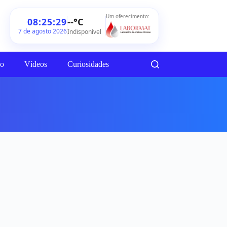
Um oferecimento:
--°C
08:25:29
7 de agosto 2026
Indisponível
ão
Vídeos
Curiosidades