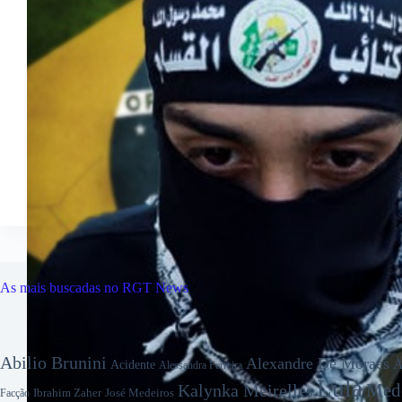
As mais buscadas no RGT News
Abilio Brunini
Alexandre De Moraes
A
Acidente
Alessandra Ferreira
Lula
Mede
Kalynka Meirelles
Ibrahim Zaher
José Medeiros
Facção