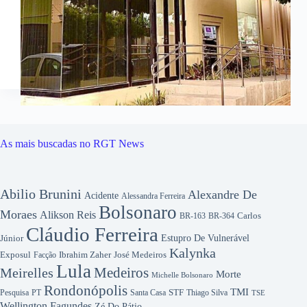
As mais buscadas no RGT News
Abilio Brunini
Alexandre De
Acidente
Alessandra Ferreira
Bolsonaro
Moraes
Alikson Reis
Carlos
BR-163
BR-364
Cláudio Ferreira
Júnior
Estupro De Vulnerável
Kalynka
Exposul
Ibrahim Zaher
José Medeiros
Facção
Lula
Medeiros
Meirelles
Morte
Michelle Bolsonaro
Rondonópolis
TMI
Pesquisa
STF
Thiago Silva
PT
Santa Casa
TSE
Wellington Fagundes
Zé Do Pátio