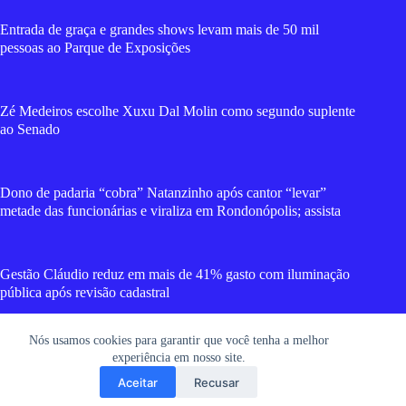
Entrada de graça e grandes shows levam mais de 50 mil
pessoas ao Parque de Exposições
Zé Medeiros escolhe Xuxu Dal Molin como segundo suplente
ao Senado
Dono de padaria “cobra” Natanzinho após cantor “levar”
metade das funcionárias e viraliza em Rondonópolis; assista
Gestão Cláudio reduz em mais de 41% gasto com iluminação
pública após revisão cadastral
Nós usamos cookies para garantir que você tenha a melhor
Criminosos tentam matar jovem a tiros na frente dos avós em
experiência em nosso site.
MT; vídeo mostra movimentação da dupla
Aceitar
Recusar
Copyright © 2026 RGT News - Portal de Notícias