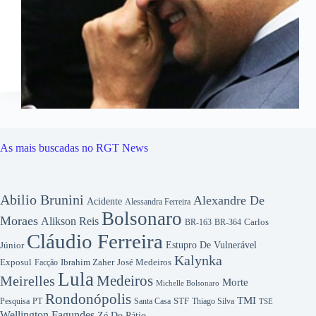
As mais buscadas no RGT News
Abilio Brunini
Alexandre De
Acidente
Alessandra Ferreira
Bolsonaro
Moraes
Alikson Reis
Carlos
BR-163
BR-364
Cláudio Ferreira
Júnior
Estupro De Vulnerável
Kalynka
Exposul
Ibrahim Zaher
José Medeiros
Facção
Lula
Medeiros
Meirelles
Morte
Michelle Bolsonaro
Rondonópolis
TMI
Pesquisa
STF
Thiago Silva
PT
Santa Casa
TSE
Wellington Fagundes
Zé Do Pátio