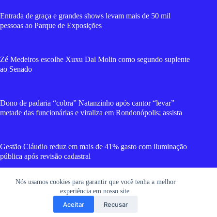
Entrada de graça e grandes shows levam mais de 50 mil
pessoas ao Parque de Exposições
Zé Medeiros escolhe Xuxu Dal Molin como segundo suplente
ao Senado
Dono de padaria “cobra” Natanzinho após cantor “levar”
metade das funcionárias e viraliza em Rondonópolis; assista
Gestão Cláudio reduz em mais de 41% gasto com iluminação
pública após revisão cadastral
Nós usamos cookies para garantir que você tenha a melhor
Criminosos tentam matar jovem a tiros na frente dos avós em
experiência em nosso site.
MT; vídeo mostra movimentação da dupla
Aceitar
Recusar
Copyright © 2026 RGT News - Portal de Notícias