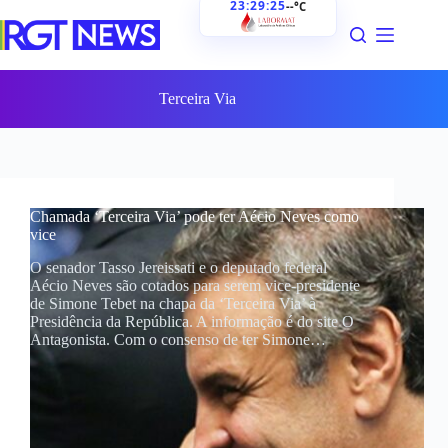
23:29:25
--°C
Pular
para
o
conteúdo
Terceira Via
Chamada ‘Terceira Via’ pode ter Aécio Neves como
vice
O senador Tasso Jereissati e o deputado federal
Aécio Neves são cotados para serem vice-presidente
de Simone Tebet na chapa da ‘Terceira Via’ à
Presidência da República. A informação é do site O
Antagonista. Com o consenso de ter Simone…