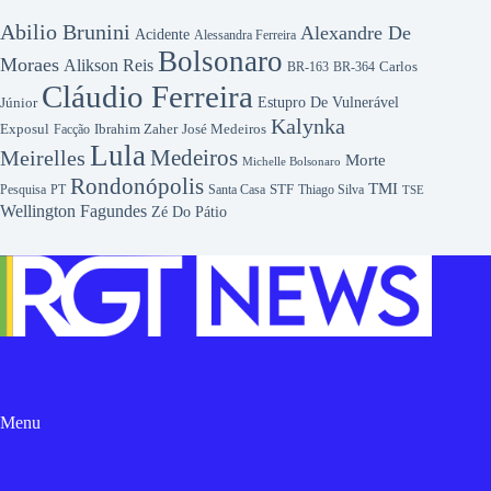
Abilio Brunini
Alexandre De
Acidente
Alessandra Ferreira
Bolsonaro
Moraes
Alikson Reis
Carlos
BR-163
BR-364
Cláudio Ferreira
Júnior
Estupro De Vulnerável
Kalynka
Exposul
Ibrahim Zaher
José Medeiros
Facção
Lula
Medeiros
Meirelles
Morte
Michelle Bolsonaro
Rondonópolis
TMI
Pesquisa
STF
Thiago Silva
PT
Santa Casa
TSE
Wellington Fagundes
Zé Do Pátio
Menu