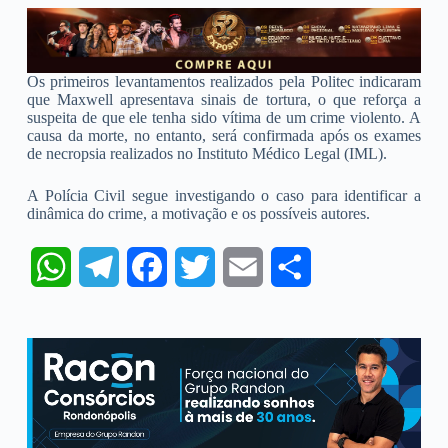
Os primeiros levantamentos realizados pela Politec indicaram
que Maxwell apresentava sinais de tortura, o que reforça a
suspeita de que ele tenha sido vítima de um crime violento. A
causa da morte, no entanto, será confirmada após os exames
de necropsia realizados no Instituto Médico Legal (IML).
A Polícia Civil segue investigando o caso para identificar a
dinâmica do crime, a motivação e os possíveis autores.
W
T
F
T
E
S
h
e
a
w
m
h
a
l
c
i
a
a
t
e
e
t
i
r
s
g
b
t
l
e