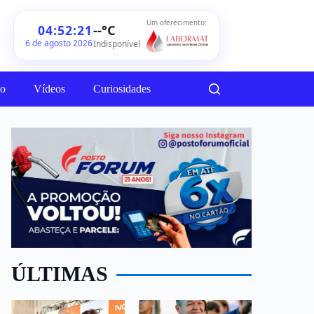
Um oferecimento:
--°C
04:52:23
6 de agosto 2026
Indisponível
ão
Vídeos
Curiosidades
ÚLTIMAS