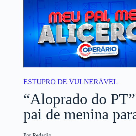
ESTUPRO DE VULNERÁVEL
“Aloprado do PT”
pai de menina par
Por Redação