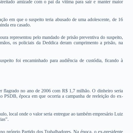
streitado amizade com o pai da vítima para sair e manter maior
uação em que o suspeito teria abusado de uma adolescente, de 16
ainda era casado.
ura representou pelo mandado de prisão preventiva do suspeito,
 mãos, os policiais da Deddica deram cumprimento a prisão, na
speito foi encaminhado para audiência de custódia, ficando à
er flagrado no ano de 2006 com R$ 1,7 milhão. O dinheiro seria
s do PSDB, época em que ocorria a campanha de reeleição do ex-
lo, local onde o valor seria entregue ao também empresário Luiz
ias”.
no próprio Partido dos Trabalhadores. Na época, o ex-presidente