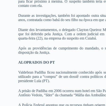
para ficar próximo à menina. O suspeito também teria e
contato com ela.
Durante as investigações, também foi apontado outra sit
anos, contratada como babá do seu filho na época em que 
Diante dos levantamentos, o delegado Clayton Queiroz Mo
que foi deferido pela Justiça. Com a ordem judicial em
quarta-feira (22), na empresa do suspeito em Cuiabá.
Após as providências de cumprimento do mandado, o su
disposição da Justiça.
ALOPRADOS DO PT
Valdebran Padilha ficou nacionalmente conhecido após s
utilizado para a “compra” de um dossiê contra político
presidente Lula (PT).
A prisão de Padilha em 2006 ocorreu num hotel em São Pau
Antônio Vedoin, “líder” da chamada “Máfia das Ambulânc
A Polícia Federal apontou que os recursos tinham origem 