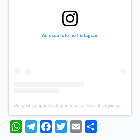
Ver essa foto no Instagram
Um post compartilhado por impacto News Inc (@impacto_news_inc)
W
T
F
T
E
S
h
e
a
w
m
h