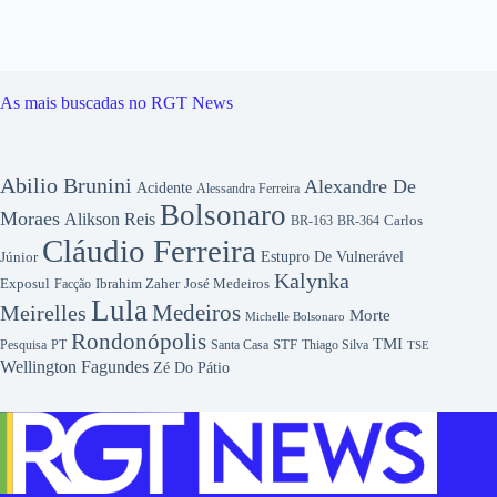
As mais buscadas no RGT News
Abilio Brunini
Alexandre De
Acidente
Alessandra Ferreira
Bolsonaro
Moraes
Alikson Reis
Carlos
BR-163
BR-364
Cláudio Ferreira
Júnior
Estupro De Vulnerável
Kalynka
Exposul
Ibrahim Zaher
José Medeiros
Facção
Lula
Medeiros
Meirelles
Morte
Michelle Bolsonaro
Rondonópolis
TMI
Pesquisa
STF
Thiago Silva
PT
Santa Casa
TSE
Wellington Fagundes
Zé Do Pátio