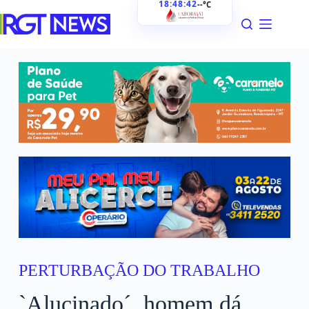
18:48:44
--°C
PERTURBAÇÃO DO TRABALHO
`Alucinado´, homem dá