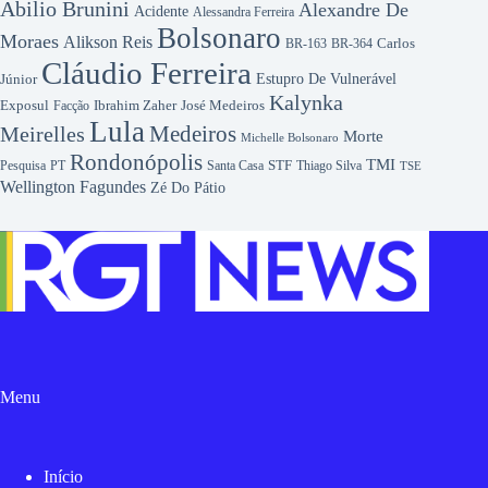
Abilio Brunini
Alexandre De
Acidente
Alessandra Ferreira
Bolsonaro
Moraes
Alikson Reis
Carlos
BR-163
BR-364
Cláudio Ferreira
Júnior
Estupro De Vulnerável
Kalynka
Exposul
Ibrahim Zaher
José Medeiros
Facção
Lula
Medeiros
Meirelles
Morte
Michelle Bolsonaro
Rondonópolis
TMI
Pesquisa
STF
Thiago Silva
PT
Santa Casa
TSE
Wellington Fagundes
Zé Do Pátio
Menu
Início