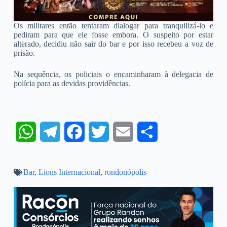
Os militares então tentaram dialogar para tranquilizá-lo e
pediram para que ele fosse embora. O suspeito por estar
alterado, decidiu não sair do bar e por isso recebeu a voz de
prisão.
Na sequência, os policiais o encaminharam à delegacia de
polícia para as devidas providências.
W
T
F
T
E
S
h
e
a
w
m
h
Bar
,
a
Lions Internacional
l
c
,
rondonópolis
i
a
a
t
e
e
t
i
r
s
g
b
t
l
e