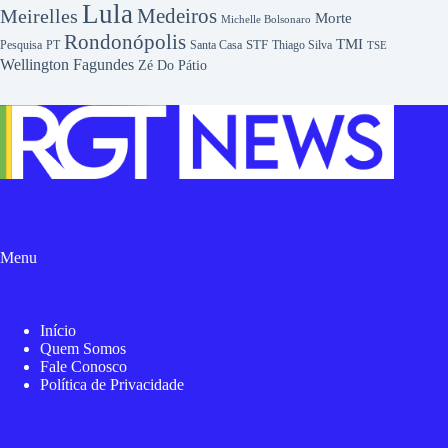
Lula
Medeiros
Meirelles
Morte
Michelle Bolsonaro
Rondonópolis
TMI
Pesquisa
STF
Thiago Silva
PT
Santa Casa
TSE
Wellington Fagundes
Zé Do Pátio
Menu
Início
Quem Somos
Fale Conosco
Política de Privacidade