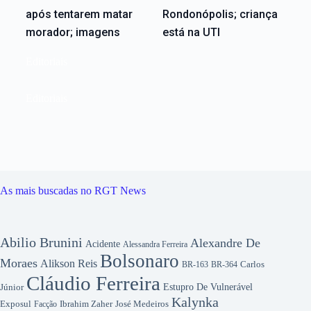
após tentarem matar
Rondonópolis; criança
morador; imagens
está na UTI
Editoriais
Editoriais
As mais buscadas no RGT News
Abilio Brunini
Alexandre De
Acidente
Alessandra Ferreira
Bolsonaro
Moraes
Alikson Reis
Carlos
BR-163
BR-364
Cláudio Ferreira
Júnior
Estupro De Vulnerável
Kalynka
Exposul
José Medeiros
Facção
Ibrahim Zaher