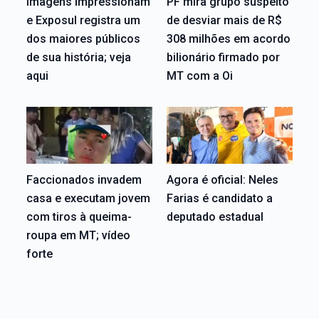
Imagens impressionam
PF mira grupo suspeito
e Exposul registra um
de desviar mais de R$
dos maiores públicos
308 milhões em acordo
de sua história; veja
bilionário firmado por
aqui
MT com a Oi
Faccionados invadem
Agora é oficial: Neles
casa e executam jovem
Farias é candidato a
com tiros à queima-
deputado estadual
roupa em MT; vídeo
forte