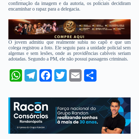
confirmação da imagem e da autoria, os policiais decidiram
encaminhar o rapaz para a delegacia.
O jovem admitiu que realmente subiu no capô e que um
colega registrou a foto. Ele seguiu para a unidade policial sem
algemas e sem lesões, onde as providências cabíveis seriam
adotadas. Segundo a PM, ele não possui passagens criminais.
W
T
F
T
E
S
h
e
a
w
m
h
a
l
c
i
a
a
t
e
e
t
i
r
s
g
b
t
l
e
A
r
o
e