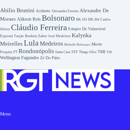
Abilio Brunini
Alexandre De
Acidente
Alessandra Ferreira
Bolsonaro
Moraes
Alikson Reis
Carlos
BR-163
BR-364
Cláudio Ferreira
Júnior
Estupro De Vulnerável
Kalynka
Exposul
Ibrahim Zaher
José Medeiros
Facção
Lula
Medeiros
Meirelles
Morte
Michelle Bolsonaro
Rondonópolis
TMI
Pesquisa
STF
Thiago Silva
PT
Santa Casa
TSE
Wellington Fagundes
Zé Do Pátio
Menu