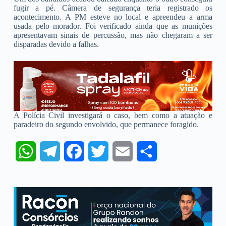
fugir a pé. Câmera de segurança teria registrado os
acontecimento. A PM esteve no local e apreendeu a arma
usada pelo morador. Foi verificado ainda que as munições
apresentavam sinais de percussão, mas não chegaram a ser
disparadas devido a falhas.
A Polícia Civil investigará o caso, bem como a atuação e
paradeiro do segundo envolvido, que permanece foragido.
W
T
F
T
E
S
h
e
a
w
m
h
a
l
c
i
a
a
t
e
e
t
i
r