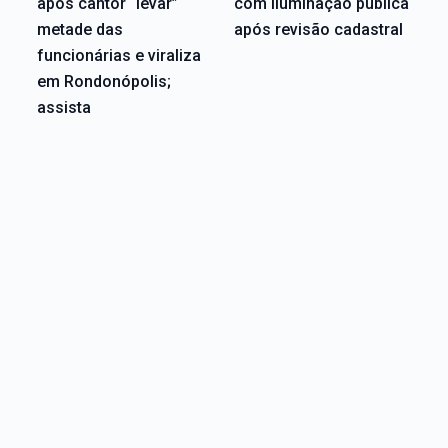
após cantor “levar”
com iluminação pública
metade das
após revisão cadastral
funcionárias e viraliza
em Rondonópolis;
assista