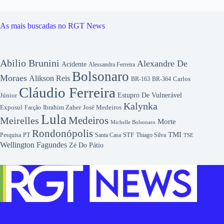
As mais buscadas no RGT News
Abilio Brunini
Alexandre De
Acidente
Alessandra Ferreira
Bolsonaro
Moraes
Alikson Reis
Carlos
BR-163
BR-364
Cláudio Ferreira
Júnior
Estupro De Vulnerável
Kalynka
Exposul
Ibrahim Zaher
José Medeiros
Facção
Lula
Medeiros
Meirelles
Morte
Michelle Bolsonaro
Rondonópolis
TMI
Pesquisa
STF
Thiago Silva
PT
Santa Casa
TSE
Wellington Fagundes
Zé Do Pátio