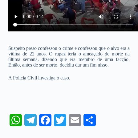
Suspeito preso confessou o crime e confessou que o alvo era a
vítima de 22 anos. O rapaz teria o ameaçado de morte na
última semana, dizendo que era membro de uma facção.
Então, antes de ser morto, decidiu dar um fim nisso.
A Polícia Civil investiga o caso.
W
T
F
T
E
S
h
e
a
w
m
h