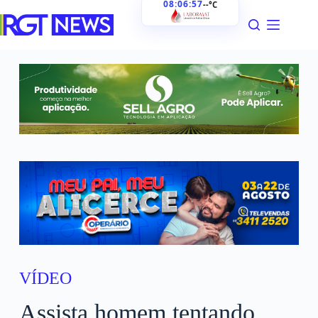
08:06:58
--°C
VÍDEO
Assista homem tentando