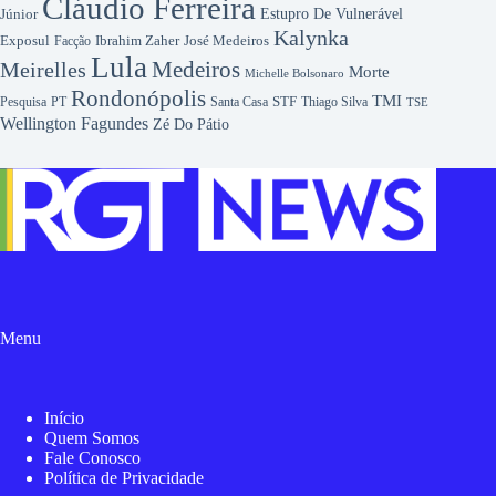
Cláudio Ferreira
Júnior
Estupro De Vulnerável
Kalynka
Exposul
Ibrahim Zaher
José Medeiros
Facção
Lula
Medeiros
Meirelles
Morte
Michelle Bolsonaro
Rondonópolis
TMI
Pesquisa
STF
Thiago Silva
PT
Santa Casa
TSE
Wellington Fagundes
Zé Do Pátio
Menu
Início
Quem Somos
Fale Conosco
Política de Privacidade