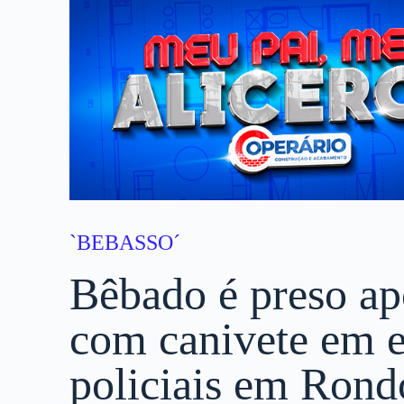
`BEBASSO´
Bêbado é preso ap
com canivete em e
policiais em Rond