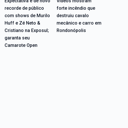
Expectativa é de novo
Vídeos mostram
recorde de público
forte incêndio que
com shows de Murilo
destruiu cavalo
Huff e Zé Neto &
mecânico e carro em
Cristiano na Exposul;
Rondonópolis
garanta seu
Camarote Open