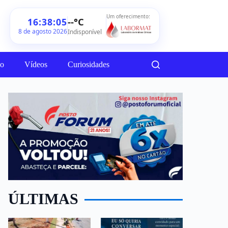
Um oferecimento:
--°C
16:38:07
8 de agosto 2026
Indisponível
ão
Vídeos
Curiosidades
ÚLTIMAS