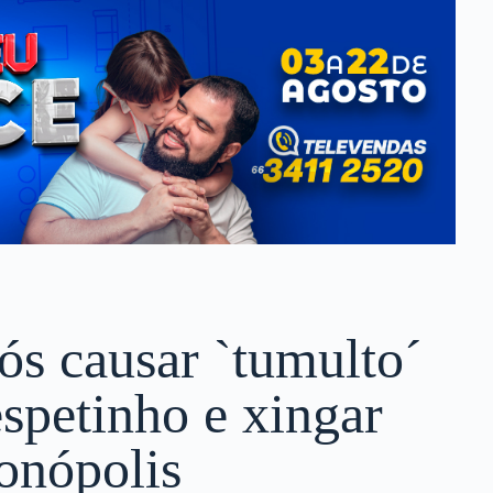
ós causar `tumulto´
spetinho e xingar
onópolis