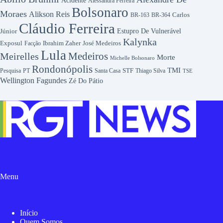
Acidente
Alessandra Ferreira
Bolsonaro
Moraes
Alikson Reis
Carlos
BR-163
BR-364
Cláudio Ferreira
Júnior
Estupro De Vulnerável
Kalynka
Exposul
José Medeiros
Facção
Ibrahim Zaher
Lula
Medeiros
Meirelles
Morte
Michelle Bolsonaro
Rondonópolis
TMI
Pesquisa
STF
Thiago Silva
PT
Santa Casa
TSE
Wellington Fagundes
Zé Do Pátio
Menu
Início
Quem Somos