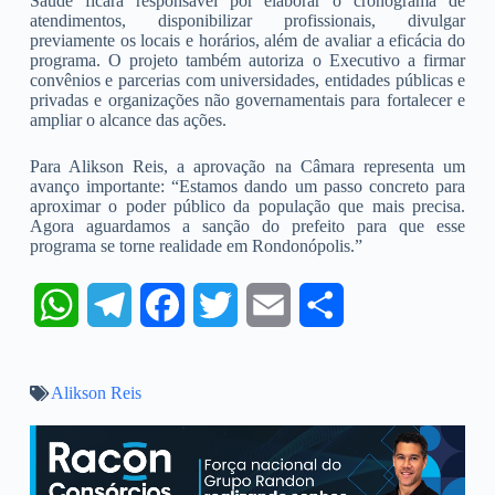
Saúde ficará responsável por elaborar o cronograma de
atendimentos, disponibilizar profissionais, divulgar
previamente os locais e horários, além de avaliar a eficácia do
programa. O projeto também autoriza o Executivo a firmar
convênios e parcerias com universidades, entidades públicas e
privadas e organizações não governamentais para fortalecer e
ampliar o alcance das ações.
Para Alikson Reis, a aprovação na Câmara representa um
avanço importante: “Estamos dando um passo concreto para
aproximar o poder público da população que mais precisa.
Agora aguardamos a sanção do prefeito para que esse
programa se torne realidade em Rondonópolis.”
W
T
F
T
E
S
h
e
a
w
m
h
Alikson Reis
a
l
c
i
a
a
t
e
e
t
i
r
s
g
b
t
l
e