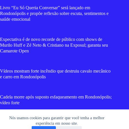
Livro “Eu Só Queria Conversar” será lançado em
Rondonópolis e propõe reflexão sobre escuta, sentimentos e
saúde emocional
Expectativa é de novo recorde de público com shows de
Murilo Huff e Zé Neto & Cristiano na Exposul; garanta seu
Camarote Open
Vídeos mostram forte incêndio que destruiu cavalo mecânico
e carro em Rondonópolis
Cadela morre após suposto esfaqueamento em Rondonópolis;
vídeo forte
Nós usamos cookies para garantir que você tenha a melhor
Casa cheia: Noite de romantismo na 52ª Exposul com cantor
experiência em nosso site.
Eduardo Costa brilhando em Rondonópolis