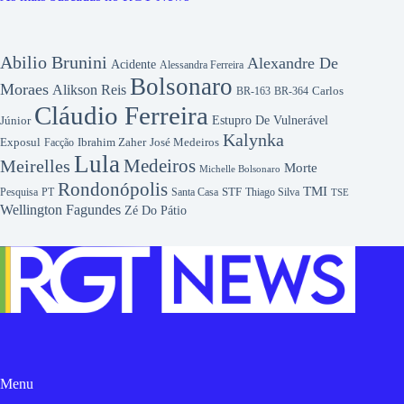
Abilio Brunini
Alexandre De
Acidente
Alessandra Ferreira
Bolsonaro
Moraes
Alikson Reis
Carlos
BR-163
BR-364
Cláudio Ferreira
Júnior
Estupro De Vulnerável
Kalynka
Exposul
Ibrahim Zaher
José Medeiros
Facção
Lula
Medeiros
Meirelles
Morte
Michelle Bolsonaro
Rondonópolis
TMI
Pesquisa
STF
Thiago Silva
PT
Santa Casa
TSE
Wellington Fagundes
Zé Do Pátio
Menu