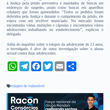
à Justiça pela prisão preventiva e mandados de buscas em
endereços do suspeito, assim como buscas em aparelhos
celulares que foram apreendidos. “Todos os pedidos foram
deferidos pela Justiça e durante o cumprimento da prisão, ele
estava com um revólver municiado. No mercado foram
encontradas várias munições e cápsulas e encontramos vários
adolescentes trabalhando no estabelecimento”, explicou o
delegado.
Além do inquérito sobre o estupro da adolescente de 13 anos,
o investigado é alvo de outra investigação sobre o abuso
sexual contra duas adolescentes.
W
T
F
T
E
S
h
e
a
w
m
h
estupro de vulnerável
a
l
c
i
a
a
t
e
e
t
i
r
s
g
b
t
l
e