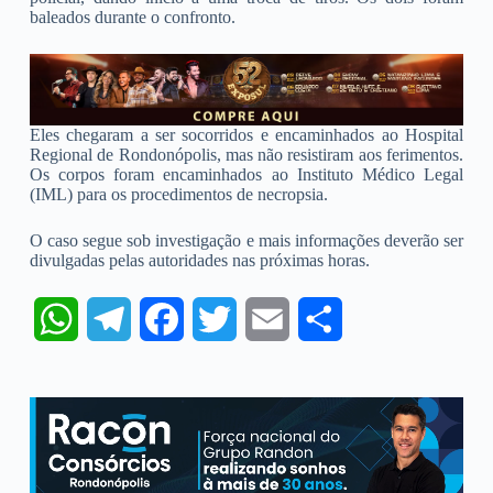
baleados durante o confronto.
Eles chegaram a ser socorridos e encaminhados ao Hospital
Regional de Rondonópolis, mas não resistiram aos ferimentos.
Os corpos foram encaminhados ao Instituto Médico Legal
(IML) para os procedimentos de necropsia.
O caso segue sob investigação e mais informações deverão ser
divulgadas pelas autoridades nas próximas horas.
W
T
F
T
E
S
h
e
a
w
m
h
a
l
c
i
a
a
t
e
e
t
i
r