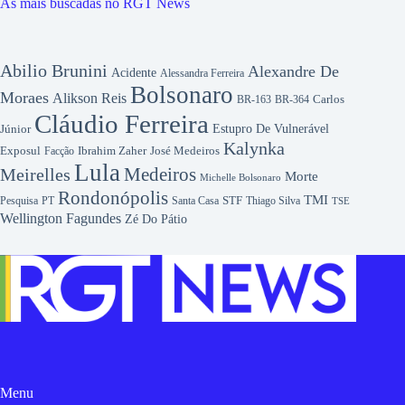
As mais buscadas no RGT News
Abilio Brunini
Alexandre De
Acidente
Alessandra Ferreira
Bolsonaro
Moraes
Alikson Reis
Carlos
BR-163
BR-364
Cláudio Ferreira
Júnior
Estupro De Vulnerável
Kalynka
Exposul
Ibrahim Zaher
José Medeiros
Facção
Lula
Medeiros
Meirelles
Morte
Michelle Bolsonaro
Rondonópolis
TMI
Pesquisa
STF
Thiago Silva
PT
Santa Casa
TSE
Wellington Fagundes
Zé Do Pátio
Menu