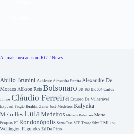
Editoriais
Editoriais
As mais buscadas no RGT News
Abilio Brunini
Alexandre De
Acidente
Alessandra Ferreira
Bolsonaro
Moraes
Alikson Reis
Carlos
BR-163
BR-364
Cláudio Ferreira
Júnior
Estupro De Vulnerável
Kalynka
Exposul
Ibrahim Zaher
José Medeiros
Facção
Lula
Medeiros
Meirelles
Morte
Michelle Bolsonaro
Rondonópolis
TMI
Pesquisa
STF
Thiago Silva
PT
Santa Casa
TSE
Wellington Fagundes
Zé Do Pátio