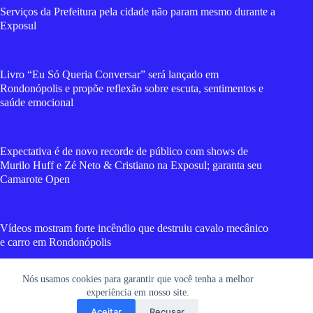
Serviços da Prefeitura pela cidade não param mesmo durante a
Exposul
Livro “Eu Só Queria Conversar” será lançado em
Rondonópolis e propõe reflexão sobre escuta, sentimentos e
saúde emocional
Expectativa é de novo recorde de público com shows de
Murilo Huff e Zé Neto & Cristiano na Exposul; garanta seu
Camarote Open
Vídeos mostram forte incêndio que destruiu cavalo mecânico
e carro em Rondonópolis
Nós usamos cookies para garantir que você tenha a melhor
Cadela morre após suposto esfaqueamento em Rondonópolis;
experiência em nosso site.
vídeo forte
Aceitar
Recusar