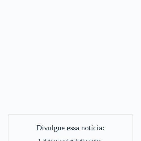
Divulgue essa notícia:
1.
Baixe o card no botão abaixo.