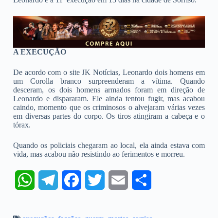
A EXECUÇÃO
De acordo com o site JK Notícias, Leonardo dois homens em
um Corolla branco surpreenderam a vítima. Quando
desceram, os dois homens armados foram em direção de
Leonardo e dispararam. Ele ainda tentou fugir, mas acabou
caindo, momento que os criminosos o alvejaram várias vezes
em diversas partes do corpo. Os tiros atingiram a cabeça e o
tórax.
Quando os policiais chegaram ao local, ela ainda estava com
vida, mas acabou não resistindo ao ferimentos e morreu.
W
T
F
T
E
S
h
e
a
w
m
h