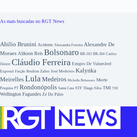
As mais buscadas no RGT News
Abilio Brunini
Alexandre De
Acidente
Alessandra Ferreira
Bolsonaro
Moraes
Alikson Reis
Carlos
BR-163
BR-364
Cláudio Ferreira
Júnior
Estupro De Vulnerável
Kalynka
Exposul
Ibrahim Zaher
José Medeiros
Facção
Lula
Medeiros
Meirelles
Morte
Michelle Bolsonaro
Rondonópolis
TMI
Pesquisa
STF
Thiago Silva
PT
Santa Casa
TSE
Wellington Fagundes
Zé Do Pátio