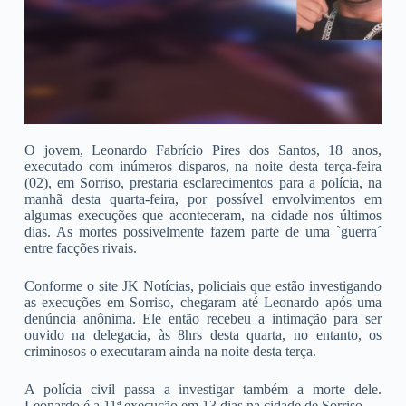
O jovem, Leonardo Fabrício Pires dos Santos, 18 anos,
executado com inúmeros disparos, na noite desta terça-feira
(02), em Sorriso, prestaria esclarecimentos para a polícia, na
manhã desta quarta-feira, por possível envolvimentos em
algumas execuções que aconteceram, na cidade nos últimos
dias. As mortes possivelmente fazem parte de uma `guerra´
entre facções rivais.
Conforme o site JK Notícias, policiais que estão investigando
as execuções em Sorriso, chegaram até Leonardo após uma
denúncia anônima. Ele então recebeu a intimação para ser
ouvido na delegacia, às 8hrs desta quarta, no entanto, os
criminosos o executaram ainda na noite desta terça.
A polícia civil passa a investigar também a morte dele.
Leonardo é a 11ª execução em 13 dias na cidade de Sorriso.