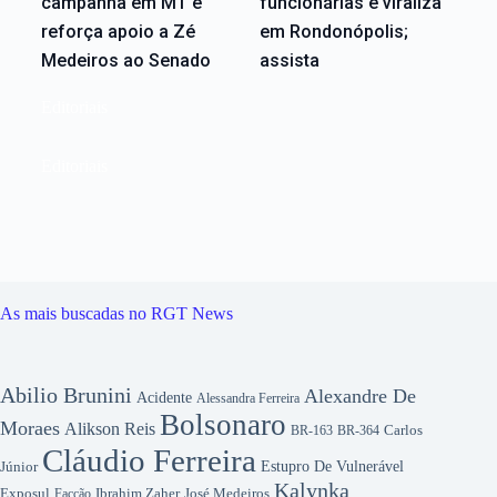
campanha em MT e
funcionárias e viraliza
reforça apoio a Zé
em Rondonópolis;
Medeiros ao Senado
assista
Editoriais
Editoriais
As mais buscadas no RGT News
Abilio Brunini
Alexandre De
Acidente
Alessandra Ferreira
Bolsonaro
Moraes
Alikson Reis
Carlos
BR-163
BR-364
Cláudio Ferreira
Júnior
Estupro De Vulnerável
Kalynka
Exposul
Ibrahim Zaher
José Medeiros
Facção