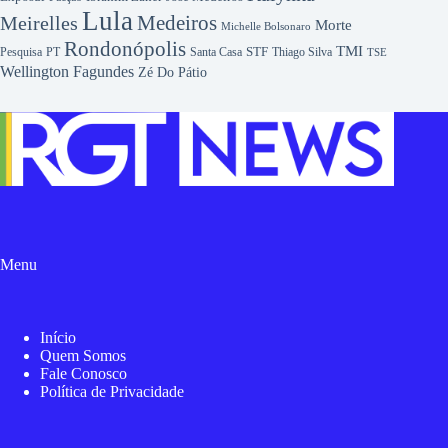
Lula
Medeiros
Meirelles
Morte
Michelle Bolsonaro
Rondonópolis
TMI
Pesquisa
STF
Thiago Silva
PT
Santa Casa
TSE
Wellington Fagundes
Zé Do Pátio
Menu
Início
Quem Somos
Fale Conosco
Política de Privacidade