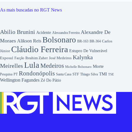
As mais buscadas no RGT News
Abilio Brunini
Alexandre De
Acidente
Alessandra Ferreira
Bolsonaro
Moraes
Alikson Reis
Carlos
BR-163
BR-364
Cláudio Ferreira
Júnior
Estupro De Vulnerável
Kalynka
Exposul
Ibrahim Zaher
José Medeiros
Facção
Lula
Medeiros
Meirelles
Morte
Michelle Bolsonaro
Rondonópolis
TMI
Pesquisa
STF
Thiago Silva
PT
Santa Casa
TSE
Wellington Fagundes
Zé Do Pátio