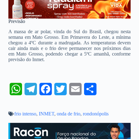
Previsão
A massa de ar polar, vinda do Sul do Brasil, chegou nesta
semana em Mato Grosso. Em Primavera do Leste, a mínima
chegou a 4ºC durante a madrugada. As temperaturas devem
cair ainda mais e o frio deve permanecer nos próximos dias
em Mato Grosso, podendo chegar a 5ºC amanhã, conforme
previsão do Inmet.
W
T
F
T
E
S
h
e
a
w
m
h
frio intenso
a
,
l
INMET
c
,
onda de frio
i
,
a
rondonópolis
a
t
e
e
t
i
r
s
g
b
t
l
e