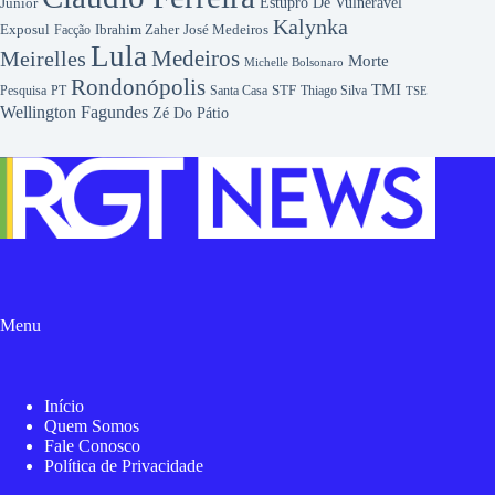
Júnior
Estupro De Vulnerável
Kalynka
Exposul
Ibrahim Zaher
José Medeiros
Facção
Lula
Medeiros
Meirelles
Morte
Michelle Bolsonaro
Rondonópolis
TMI
Pesquisa
STF
Thiago Silva
PT
Santa Casa
TSE
Wellington Fagundes
Zé Do Pátio
Menu
Início
Quem Somos
Fale Conosco
Política de Privacidade