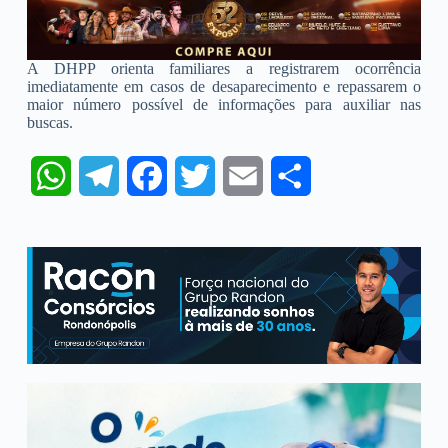
A DHPP orienta familiares a registrarem ocorrência
imediatamente em casos de desaparecimento e repassarem o
maior número possível de informações para auxiliar nas
buscas.
W
T
F
T
E
S
h
e
a
w
m
h
a
l
c
i
a
a
t
e
e
t
i
r
s
g
b
t
l
e
A
r
o
e
p
a
o
r