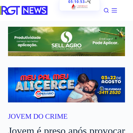
05:10:54
--°C
JOVEM DO CRIME
Jovem é preso após provocar