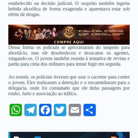
estabelecido na decisão judicial. O suspeito também ingeria
bebida alcoólica de forma exagerada e aparentava estar sob
efeito de drogas.
Dessa forma os policiais se aproximaram do suspeito para
abordá-lo, mas ele desobedeceu e desacatou os agentes,
xingando-os. O jovem também resistiu à tentativa de revista e
partiu para cima dos militares para tentar fugir em seguida.
Ao resistir, os policiais tiveram que usar o cacetete para conter
o jovem. Eles realizaram a detenção e o encaminharam para a
delegacia, onde foi constatado que ele tinha passagens por
roubo, furto e associação ao tráfico.
W
T
F
T
E
S
h
e
a
w
m
h
a
l
c
i
a
a