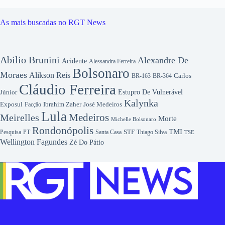
As mais buscadas no RGT News
Abilio Brunini
Alexandre De
Acidente
Alessandra Ferreira
Bolsonaro
Moraes
Alikson Reis
Carlos
BR-163
BR-364
Cláudio Ferreira
Júnior
Estupro De Vulnerável
Kalynka
Exposul
Ibrahim Zaher
José Medeiros
Facção
Lula
Medeiros
Meirelles
Morte
Michelle Bolsonaro
Rondonópolis
TMI
Pesquisa
STF
Thiago Silva
PT
Santa Casa
TSE
Wellington Fagundes
Zé Do Pátio