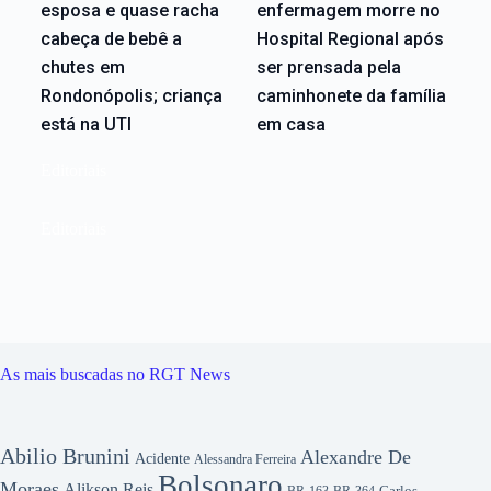
esposa e quase racha
enfermagem morre no
cabeça de bebê a
Hospital Regional após
chutes em
ser prensada pela
Rondonópolis; criança
caminhonete da família
está na UTI
em casa
Editoriais
Editoriais
As mais buscadas no RGT News
Abilio Brunini
Alexandre De
Acidente
Alessandra Ferreira
Bolsonaro
Moraes
Alikson Reis
Carlos
BR-163
BR-364