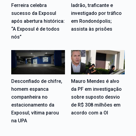
Ferreira celebra
ladrão, traficante e
sucesso da Exposul
investigado por tráfico
após abertura histórica:
em Rondonópolis;
“A Exposul é de todos
assista às prisões
nós”
Desconfiado de chifre,
Mauro Mendes é alvo
homem espanca
da PF em investigação
companheira no
sobre suposto desvio
estacionamento da
de R$ 308 milhões em
Exposul; vítima parou
acordo com a OI
na UPA