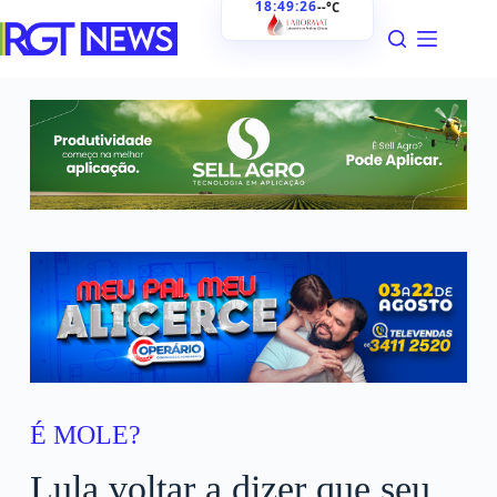
18:49:27
--°C
É MOLE?
Lula voltar a dizer que seu