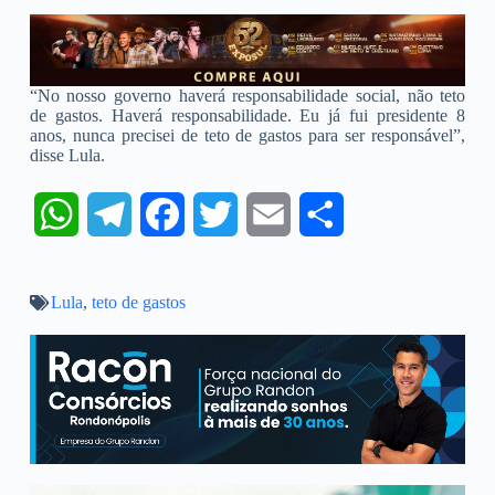
“No nosso governo haverá responsabilidade social, não teto
de gastos. Haverá responsabilidade. Eu já fui presidente 8
anos, nunca precisei de teto de gastos para ser responsável”,
disse Lula.
W
T
F
T
E
S
h
e
a
w
m
h
Lula
a
,
teto de gastos
l
c
i
a
a
t
e
e
t
i
r
s
g
b
t
l
e
A
r
o
e
p
a
o
r