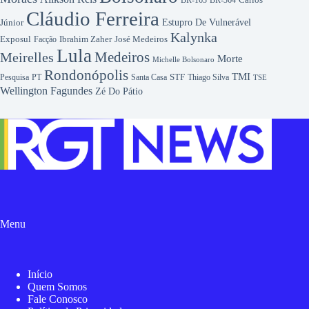
Cláudio Ferreira
Júnior
Estupro De Vulnerável
Kalynka
Exposul
Ibrahim Zaher
José Medeiros
Facção
Lula
Medeiros
Meirelles
Morte
Michelle Bolsonaro
Rondonópolis
TMI
Pesquisa
STF
Thiago Silva
PT
Santa Casa
TSE
Wellington Fagundes
Zé Do Pátio
Menu
Início
Quem Somos
Fale Conosco