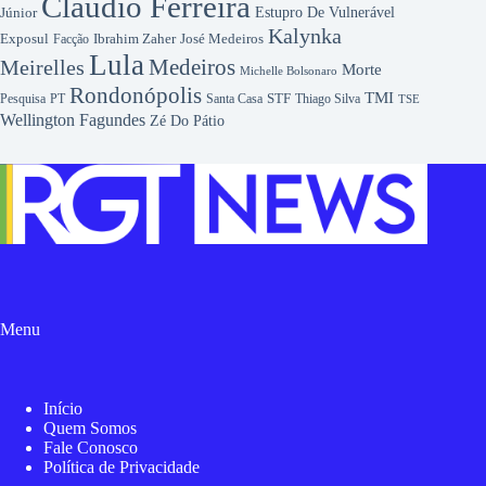
Cláudio Ferreira
Júnior
Estupro De Vulnerável
Kalynka
Exposul
Ibrahim Zaher
José Medeiros
Facção
Lula
Medeiros
Meirelles
Morte
Michelle Bolsonaro
Rondonópolis
TMI
Pesquisa
STF
Thiago Silva
PT
Santa Casa
TSE
Wellington Fagundes
Zé Do Pátio
Menu
Início
Quem Somos
Fale Conosco
Política de Privacidade