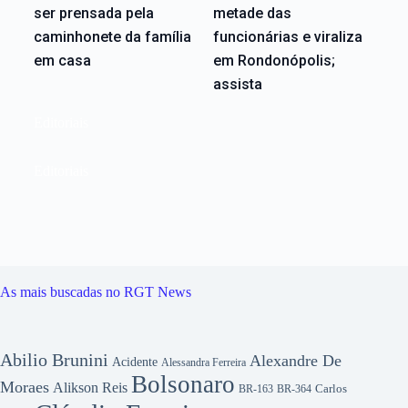
ser prensada pela
metade das
caminhonete da família
funcionárias e viraliza
em casa
em Rondonópolis;
assista
Editoriais
Editoriais
As mais buscadas no RGT News
Abilio Brunini
Alexandre De
Acidente
Alessandra Ferreira
Bolsonaro
Moraes
Alikson Reis
Carlos
BR-163
BR-364