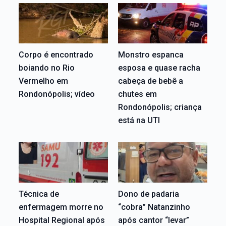
Corpo é encontrado
Monstro espanca
boiando no Rio
esposa e quase racha
Vermelho em
cabeça de bebê a
Rondonópolis; vídeo
chutes em
Rondonópolis; criança
está na UTI
Técnica de
Dono de padaria
enfermagem morre no
“cobra” Natanzinho
Hospital Regional após
após cantor “levar”