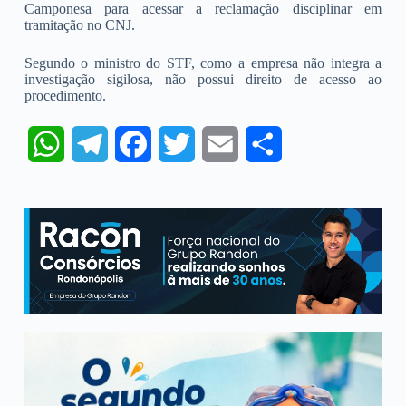
Camponesa para acessar a reclamação disciplinar em
tramitação no CNJ.
Segundo o ministro do STF, como a empresa não integra a
investigação sigilosa, não possui direito de acesso ao
procedimento.
W
T
F
T
E
S
h
e
a
w
m
h
a
l
c
i
a
a
t
e
e
t
i
r
s
g
b
t
l
e
A
r
o
e
p
a
o
r
p
m
k