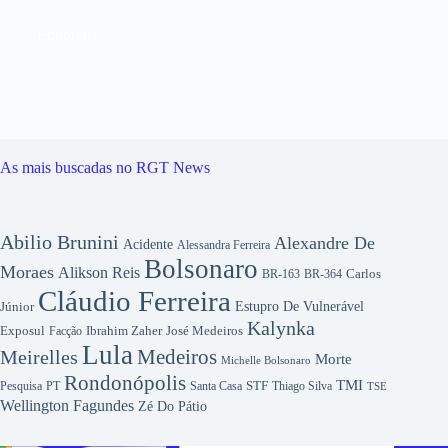
Editoriais
As mais buscadas no RGT News
Abilio Brunini
Alexandre De
Acidente
Alessandra Ferreira
Bolsonaro
Moraes
Alikson Reis
Carlos
BR-163
BR-364
Cláudio Ferreira
Júnior
Estupro De Vulnerável
Kalynka
Exposul
Ibrahim Zaher
José Medeiros
Facção
Lula
Medeiros
Meirelles
Morte
Michelle Bolsonaro
Rondonópolis
TMI
Pesquisa
STF
Thiago Silva
PT
Santa Casa
TSE
Wellington Fagundes
Zé Do Pátio