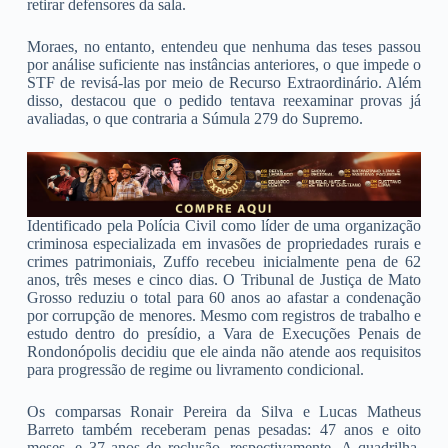
retirar defensores da sala.
Moraes, no entanto, entendeu que nenhuma das teses passou
por análise suficiente nas instâncias anteriores, o que impede o
STF de revisá-las por meio de Recurso Extraordinário. Além
disso, destacou que o pedido tentava reexaminar provas já
avaliadas, o que contraria a Súmula 279 do Supremo.
Identificado pela Polícia Civil como líder de uma organização
criminosa especializada em invasões de propriedades rurais e
crimes patrimoniais, Zuffo recebeu inicialmente pena de 62
anos, três meses e cinco dias. O Tribunal de Justiça de Mato
Grosso reduziu o total para 60 anos ao afastar a condenação
por corrupção de menores. Mesmo com registros de trabalho e
estudo dentro do presídio, a Vara de Execuções Penais de
Rondonópolis decidiu que ele ainda não atende aos requisitos
para progressão de regime ou livramento condicional.
Os comparsas Ronair Pereira da Silva e Lucas Matheus
Barreto também receberam penas pesadas: 47 anos e oito
meses, e 37 anos de reclusão, respectivamente. A quadrilha,