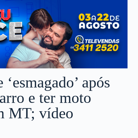
e ‘esmagado’ após
carro e ter moto
m MT; vídeo