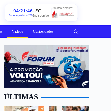
Um oferecimento:
--°C
04:21:48
6 de agosto 2026
Indisponível
ão
Vídeos
Curiosidades
ÚLTIMAS