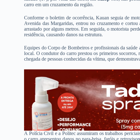
carro em um cruzamento da região.
Conforme o boletim de ocorrência, Kauan seguia de moto
Avenida das Margaridas, entrou no cruzamento e cortou 
arrastado por alguns metros. Em seguida, o motorista perd
residência, causando danos na estrutura.
Equipes do Corpo de Bombeiros e profissionais da saúde 
local. O condutor do carro prestou os primeiros socorros, 
chegada de pessoas conhecidas da vítima, que demonstrava
A Polícia Civil e a Politec assumiram os trabalhos pericia
o carro apresentou danos no para-brisa, faróis e retrovi