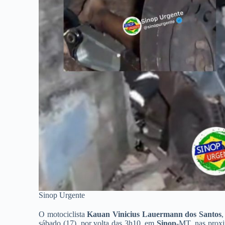
Sinop Urgente
O motociclista
Kauan Vinicius Lauermann dos Santos
,
sábado (17), por volta das 3h10, em
Sinop
-MT, nas prox