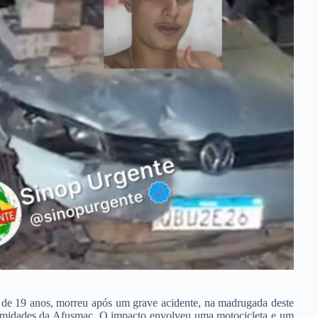
 de 19 anos, morreu após um grave acidente, na madrugada deste
imidades da Afusmac. O impacto envolveu uma motocicleta e um