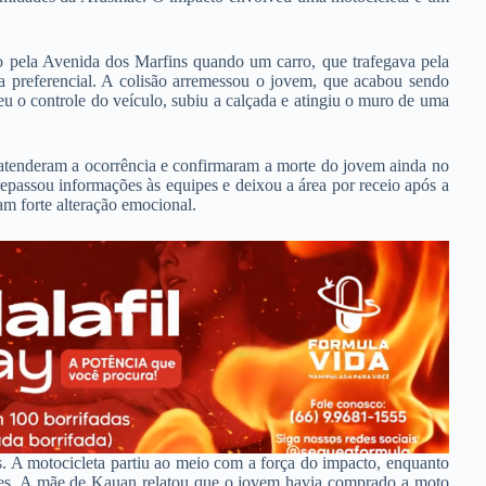
 pela Avenida dos Marfins quando um carro, que trafegava pela
a preferencial. A colisão arremessou o jovem, que acabou sendo
eu o controle do veículo, subiu a calçada e atingiu o muro de uma
atenderam a ocorrência e confirmaram a morte do jovem ainda no
repassou informações às equipes e deixou a área por receio após a
m forte alteração emocional.
is. A motocicleta partiu ao meio com a força do impacto, enquanto
sores. A mãe de Kauan relatou que o jovem havia comprado a moto