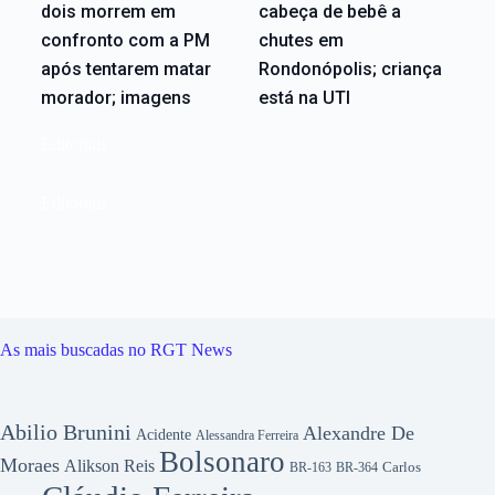
dois morrem em
cabeça de bebê a
confronto com a PM
chutes em
após tentarem matar
Rondonópolis; criança
morador; imagens
está na UTI
Editoriais
Editoriais
As mais buscadas no RGT News
Abilio Brunini
Alexandre De
Acidente
Alessandra Ferreira
Bolsonaro
Moraes
Alikson Reis
Carlos
BR-163
BR-364