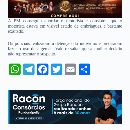
A PM conseguiu abordar o motorista e constatou que o
motorista estava em visível estado de embriaguez e bastante
exaltado.
Os policiais realizaram a detenção do indivíduo e precisaram
fazer o uso de algemas. Vale ressaltar que a mulher decidiu
não representar o suspeito.
W
T
F
T
E
S
h
e
a
w
m
h
a
l
c
i
a
a
t
e
e
t
i
r
s
g
b
t
l
e
A
r
o
e