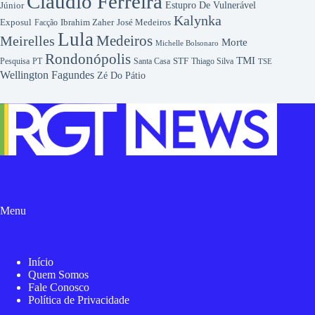
Cláudio Ferreira
Júnior
Estupro De Vulnerável
Kalynka
Exposul
José Medeiros
Facção
Ibrahim Zaher
Lula
Medeiros
Meirelles
Morte
Michelle Bolsonaro
Rondonópolis
TMI
Pesquisa
STF
Thiago Silva
PT
Santa Casa
TSE
Wellington Fagundes
Zé Do Pátio
Menu
Início
Quem Somos
Fale Conosco
Política de Privacidade