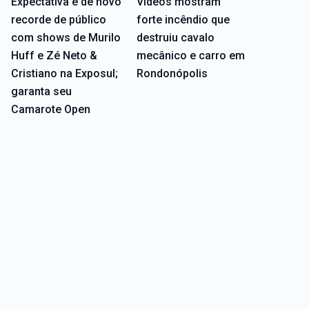
Expectativa é de novo
Vídeos mostram
recorde de público
forte incêndio que
com shows de Murilo
destruiu cavalo
Huff e Zé Neto &
mecânico e carro em
Cristiano na Exposul;
Rondonópolis
garanta seu
Camarote Open