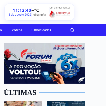
Um oferecimento:
--°C
11:12:42
8 de agosto 2026
Indisponível
ão
Vídeos
Curiosidades
ÚLTIMAS