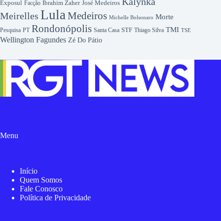
Kalynka
Exposul
Ibrahim Zaher
José Medeiros
Facção
Lula
Medeiros
Meirelles
Morte
Michelle Bolsonaro
Rondonópolis
TMI
Pesquisa
STF
Thiago Silva
PT
Santa Casa
TSE
Wellington Fagundes
Zé Do Pátio
Menu
Início
Quem Somos
Fale Conosco
Política de Privacidade