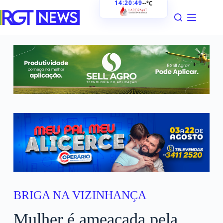
14:20:50
--°C
BRIGA NA VIZINHANÇA
Mulher é ameaçada pela