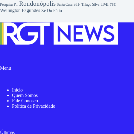
Rondonópolis
TMI
Pesquisa
STF
Thiago Silva
PT
Santa Casa
TSE
Wellington Fagundes
Zé Do Pátio
Menu
Início
Quem Somos
Fale Conosco
Política de Privacidade
Últimas