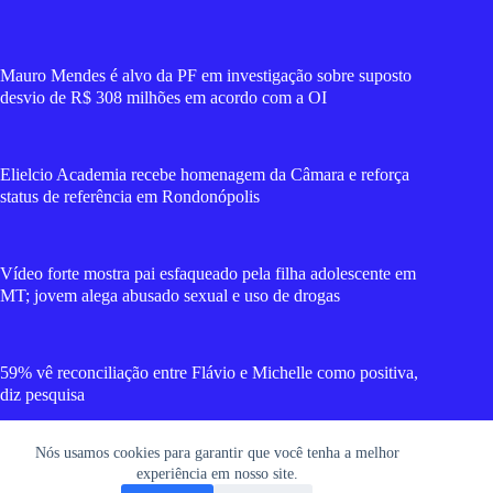
Mauro Mendes é alvo da PF em investigação sobre suposto
desvio de R$ 308 milhões em acordo com a OI
Elielcio Academia recebe homenagem da Câmara e reforça
status de referência em Rondonópolis
Vídeo forte mostra pai esfaqueado pela filha adolescente em
MT; jovem alega abusado sexual e uso de drogas
59% vê reconciliação entre Flávio e Michelle como positiva,
diz pesquisa
Nós usamos cookies para garantir que você tenha a melhor
Vereador Ibrahim Zaher será 2º suplente de chapa de Janaina
experiência em nosso site.