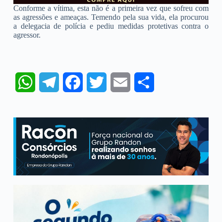
Conforme a vítima, esta não é a primeira vez que sofreu com
as agressões e ameaças. Temendo pela sua vida, ela procurou
a delegacia de polícia e pediu medidas protetivas contra o
agressor.
W
T
F
T
E
S
h
e
a
w
m
h
a
l
c
i
a
a
t
e
e
t
i
r
s
g
b
t
l
e
A
r
o
e
p
a
o
r
p
m
k