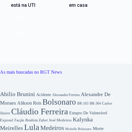
está na UTI
em casa
Editoriais
Editoriais
As mais buscadas no RGT News
Abilio Brunini
Alexandre De
Acidente
Alessandra Ferreira
Bolsonaro
Moraes
Alikson Reis
Carlos
BR-163
BR-364
Cláudio Ferreira
Júnior
Estupro De Vulnerável
Kalynka
Exposul
Ibrahim Zaher
José Medeiros
Facção
Lula
Medeiros
Meirelles
Morte
Michelle Bolsonaro