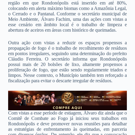
região em que Rondonópolis está inserido em até 80%,
colocando em alerta máximo biomas como a Amazônia Legal,
o Cerrado e o Pantanal. Conforme o secretário municipal de
Meio Ambiente, Álvaro Fachim, uma das ações com vistas a
esse cenário em âmbito local é o trabalho de limpeza e
abertura de aceiros em áreas com histórico de queimadas.
Outra ação com vistas a reduzir os espaços propensos a
propagação de fogo é o trabalho de recolhimento de resíduos
em pontos irregulares, seguindo uma determinação do prefeito
Cláudio Ferreira. O secretário informa que Rondonópolis
possui mais de 20 bolsões de lixo, altamente propensos a
proliferação de fogo, que estão sendo regularmente triados e
limpos. Nesse contexto, o Município também tem reforçado a
fiscalização para evitar o descarte irregular de resíduos.
Com vistas a esse período de estiagem, Álvaro diz ainda que o
Comitê de Combate ao Fogo já iniciou seus trabalhos em
Rondonópolis e deve promover novas reuniões para detalhar
as estratégias de enfrentamento às queimadas, em parceria
com diversos órgãos. De antemão, ele diz que a convocação