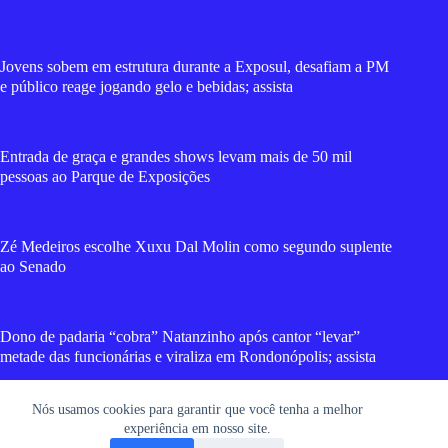
Jovens sobem em estrutura durante a Exposul, desafiam a PM
e público reage jogando gelo e bebidas; assista
Entrada de graça e grandes shows levam mais de 50 mil
pessoas ao Parque de Exposições
Zé Medeiros escolhe Xuxu Dal Molin como segundo suplente
ao Senado
Dono de padaria “cobra” Natanzinho após cantor “levar”
metade das funcionárias e viraliza em Rondonópolis; assista
Nós usamos cookies para garantir que você tenha a melhor
Gestão Cláudio reduz em mais de 41% gasto com iluminação
experiência em nosso site.
pública após revisão cadastral