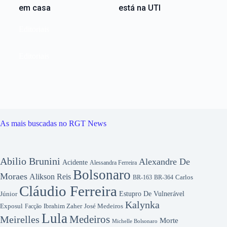
em casa
está na UTI
Editoriais
Editoriais
As mais buscadas no RGT News
Abilio Brunini
Alexandre De
Acidente
Alessandra Ferreira
Bolsonaro
Moraes
Alikson Reis
Carlos
BR-163
BR-364
Cláudio Ferreira
Júnior
Estupro De Vulnerável
Kalynka
Exposul
Ibrahim Zaher
José Medeiros
Facção
Lula
Medeiros
Meirelles
Morte
Michelle Bolsonaro