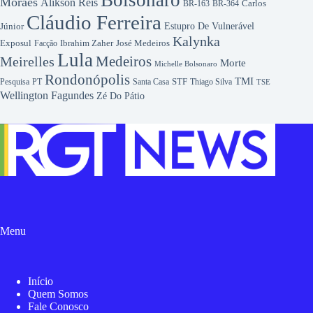
Bolsonaro
Moraes
Alikson Reis
Carlos
BR-163
BR-364
Cláudio Ferreira
Júnior
Estupro De Vulnerável
Kalynka
Exposul
Ibrahim Zaher
José Medeiros
Facção
Lula
Medeiros
Meirelles
Morte
Michelle Bolsonaro
Rondonópolis
TMI
Pesquisa
STF
Thiago Silva
PT
Santa Casa
TSE
Wellington Fagundes
Zé Do Pátio
Menu
Início
Quem Somos
Fale Conosco