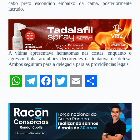
cabo preto escondido embaixo da cama, posteriormente
lacrado.
A vítima apresentava hematomas nas costas, enquanto o
agressor tinha arranhões decorrentes da tentativa de defesa.
Ambos seguiram para a delegacia para as providências legais.
W
T
F
T
E
S
h
e
a
w
m
h
a
l
c
i
a
a
t
e
e
t
i
r
s
g
b
t
l
e