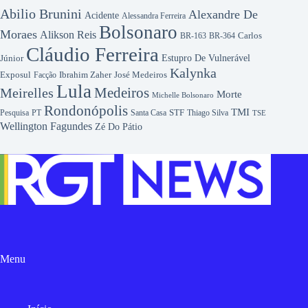
Abilio Brunini
Alexandre De
Acidente
Alessandra Ferreira
Bolsonaro
Moraes
Alikson Reis
Carlos
BR-163
BR-364
Cláudio Ferreira
Júnior
Estupro De Vulnerável
Kalynka
Exposul
Ibrahim Zaher
José Medeiros
Facção
Lula
Medeiros
Meirelles
Morte
Michelle Bolsonaro
Rondonópolis
TMI
Pesquisa
STF
Thiago Silva
PT
Santa Casa
TSE
Wellington Fagundes
Zé Do Pátio
Menu