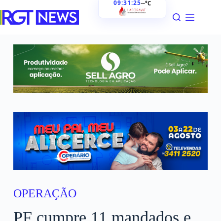
09:31:26
--°C
OPERAÇÃO
PF cumpre 11 mandados e