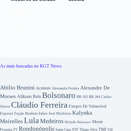
Editoriais
Editoriais
As mais buscadas no RGT News
Abilio Brunini
Alexandre De
Acidente
Alessandra Ferreira
Bolsonaro
Moraes
Alikson Reis
Carlos
BR-163
BR-364
Cláudio Ferreira
Júnior
Estupro De Vulnerável
Kalynka
Exposul
Ibrahim Zaher
José Medeiros
Facção
Lula
Medeiros
Meirelles
Morte
Michelle Bolsonaro
Rondonópolis
TMI
Pesquisa
STF
Thiago Silva
PT
Santa Casa
TSE