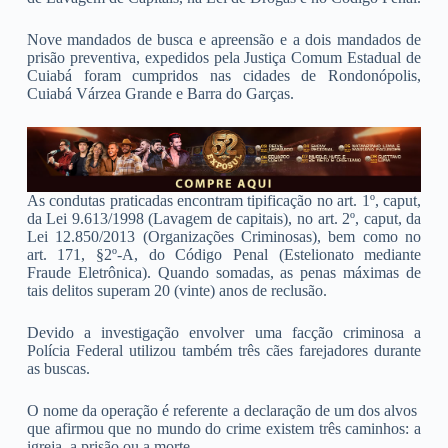
Nove mandados de busca e apreensão e a dois mandados de
prisão preventiva, expedidos pela Justiça Comum Estadual de
Cuiabá foram cumpridos nas cidades de Rondonópolis,
Cuiabá Várzea Grande e Barra do Garças.
As condutas praticadas encontram tipificação no art. 1º, caput,
da Lei 9.613/1998 (Lavagem de capitais), no art. 2º, caput, da
Lei 12.850/2013 (Organizações Criminosas), bem como no
art. 171, §2º-A, do Código Penal (Estelionato mediante
Fraude Eletrônica). Quando somadas, as penas máximas de
tais delitos superam 20 (vinte) anos de reclusão.
Devido a investigação envolver uma facção criminosa a
Polícia Federal utilizou também três cães farejadores durante
as buscas.
O nome da operação é referente a declaração de um dos alvos
que afirmou que no mundo do crime existem três caminhos: a
igreja, a prisão ou a morte.