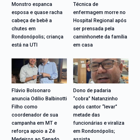
Monstro espanca
Técnica de
esposa e quase racha
enfermagem morre no
cabeça de bebê a
Hospital Regional após
chutes em
ser prensada pela
Rondonópolis; criança
caminhonete da família
está na UTI
em casa
Flávio Bolsonaro
Dono de padaria
anuncia Odílio Balbinotti
“cobra” Natanzinho
Filho como
após cantor “levar”
coordenador de sua
metade das
campanha em MT e
funcionárias e viraliza
reforça apoio a Zé
em Rondonópolis;
Medeiros ao Senado
assista