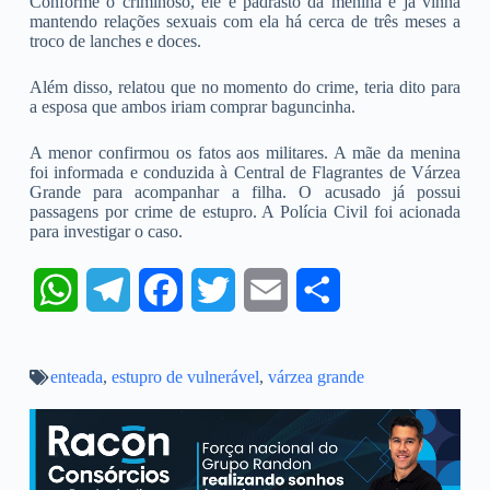
Conforme o criminoso, ele é padrasto da menina e já vinha
mantendo relações sexuais com ela há cerca de três meses a
troco de lanches e doces.
Além disso, relatou que no momento do crime, teria dito para
a esposa que ambos iriam comprar baguncinha.
A menor confirmou os fatos aos militares. A mãe da menina
foi informada e conduzida à Central de Flagrantes de Várzea
Grande para acompanhar a filha. O acusado já possui
passagens por crime de estupro. A Polícia Civil foi acionada
para investigar o caso.
W
T
F
T
E
S
h
e
a
w
m
h
enteada
a
,
estupro de vulnerável
l
c
i
,
várzea grande
a
a
t
e
e
t
i
r
s
g
b
t
l
e