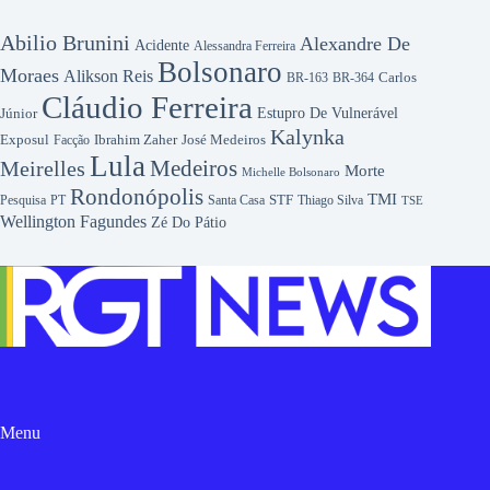
Abilio Brunini
Alexandre De
Acidente
Alessandra Ferreira
Bolsonaro
Moraes
Alikson Reis
Carlos
BR-163
BR-364
Cláudio Ferreira
Júnior
Estupro De Vulnerável
Kalynka
Exposul
Ibrahim Zaher
José Medeiros
Facção
Lula
Medeiros
Meirelles
Morte
Michelle Bolsonaro
Rondonópolis
TMI
Pesquisa
STF
Thiago Silva
PT
Santa Casa
TSE
Wellington Fagundes
Zé Do Pátio
Menu