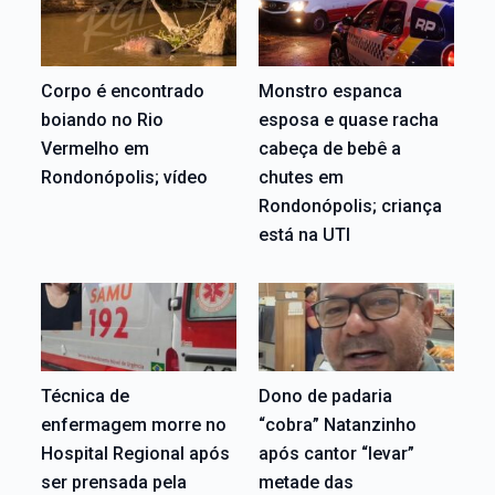
Corpo é encontrado
Monstro espanca
boiando no Rio
esposa e quase racha
Vermelho em
cabeça de bebê a
Rondonópolis; vídeo
chutes em
Rondonópolis; criança
está na UTI
Técnica de
Dono de padaria
enfermagem morre no
“cobra” Natanzinho
Hospital Regional após
após cantor “levar”
ser prensada pela
metade das