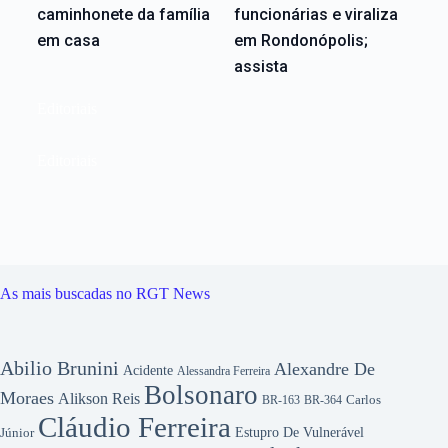
caminhonete da família
funcionárias e viraliza
em casa
em Rondonópolis;
assista
Editoriais
Editoriais
As mais buscadas no RGT News
Abilio Brunini
Alexandre De
Acidente
Alessandra Ferreira
Bolsonaro
Moraes
Alikson Reis
Carlos
BR-163
BR-364
Cláudio Ferreira
Júnior
Estupro De Vulnerável