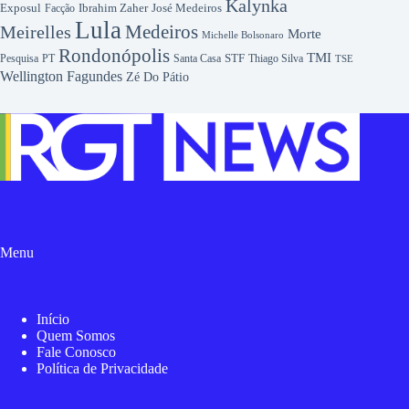
Kalynka
Exposul
Ibrahim Zaher
José Medeiros
Facção
Lula
Medeiros
Meirelles
Morte
Michelle Bolsonaro
Rondonópolis
TMI
Pesquisa
STF
Thiago Silva
PT
Santa Casa
TSE
Wellington Fagundes
Zé Do Pátio
Menu
Início
Quem Somos
Fale Conosco
Política de Privacidade