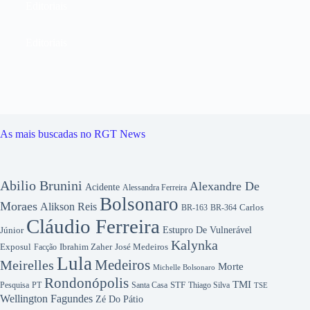
Editoriais
Editoriais
As mais buscadas no RGT News
Abilio Brunini
Alexandre De
Acidente
Alessandra Ferreira
Bolsonaro
Moraes
Alikson Reis
Carlos
BR-163
BR-364
Cláudio Ferreira
Júnior
Estupro De Vulnerável
Kalynka
Exposul
Ibrahim Zaher
José Medeiros
Facção
Lula
Medeiros
Meirelles
Morte
Michelle Bolsonaro
Rondonópolis
TMI
Pesquisa
STF
Thiago Silva
PT
Santa Casa
TSE
Wellington Fagundes
Zé Do Pátio