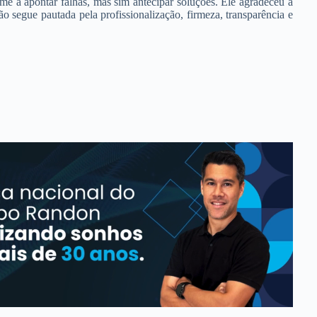
ume a apontar falhas, mas sim antecipar soluções. Ele agradeceu a
ão segue pautada pela profissionalização, firmeza, transparência e