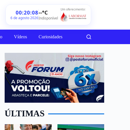
Um oferecimento:
--°C
00:20:10
6 de agosto 2026
Indisponível
ão
Vídeos
Curiosidades
ÚLTIMAS