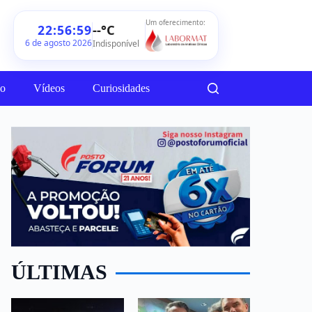
Um oferecimento:
--°C
22:57:02
6 de agosto 2026
Indisponível
ão
Vídeos
Curiosidades
ÚLTIMAS