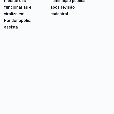
metade das
iluminação pública
funcionárias e
após revisão
viraliza em
cadastral
Rondonópolis;
assista