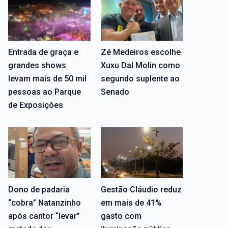
Entrada de graça e
Zé Medeiros escolhe
grandes shows
Xuxu Dal Molin como
levam mais de 50 mil
segundo suplente ao
pessoas ao Parque
Senado
de Exposições
Dono de padaria
Gestão Cláudio reduz
“cobra” Natanzinho
em mais de 41%
após cantor “levar”
gasto com