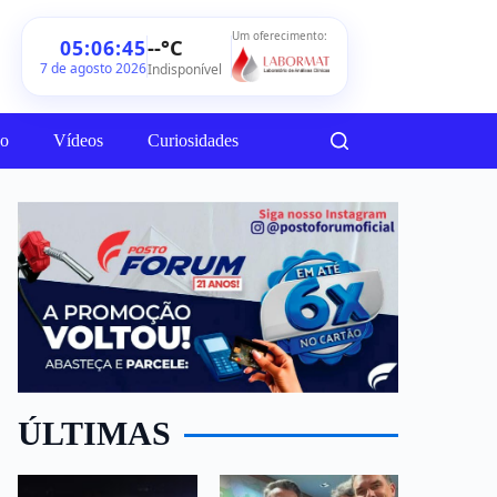
Um oferecimento:
--°C
05:06:47
7 de agosto 2026
Indisponível
ão
Vídeos
Curiosidades
ÚLTIMAS