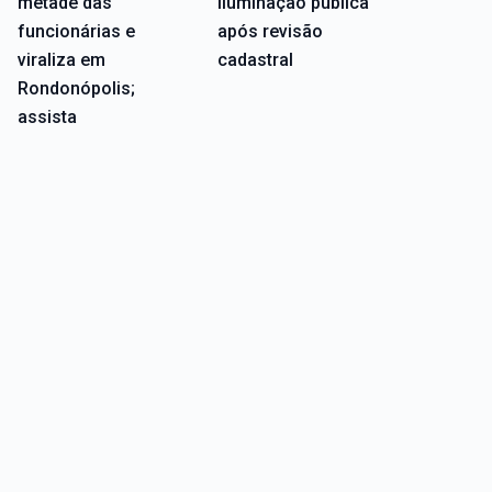
metade das
iluminação pública
funcionárias e
após revisão
viraliza em
cadastral
Rondonópolis;
assista