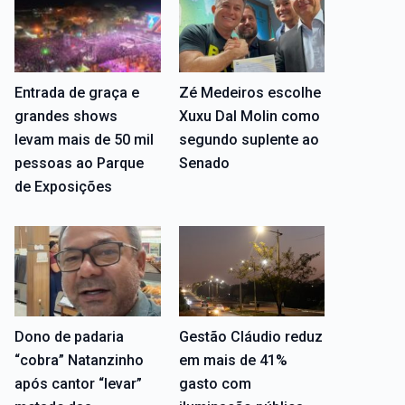
Entrada de graça e
Zé Medeiros escolhe
grandes shows
Xuxu Dal Molin como
levam mais de 50 mil
segundo suplente ao
pessoas ao Parque
Senado
de Exposições
Dono de padaria
Gestão Cláudio reduz
“cobra” Natanzinho
em mais de 41%
após cantor “levar”
gasto com