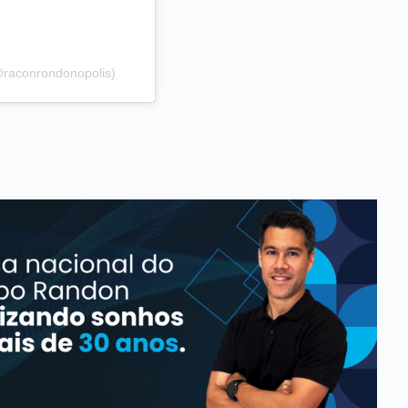
@raconrondonopolis)