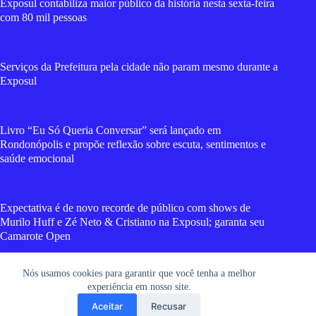
Exposul contabiliza maior público da história nesta sexta-feira
com 80 mil pessoas
Serviços da Prefeitura pela cidade não param mesmo durante a
Exposul
Livro “Eu Só Queria Conversar” será lançado em
Rondonópolis e propõe reflexão sobre escuta, sentimentos e
saúde emocional
Expectativa é de novo recorde de público com shows de
Murilo Huff e Zé Neto & Cristiano na Exposul; garanta seu
Camarote Open
Nós usamos cookies para garantir que você tenha a melhor
Vídeos mostram forte incêndio que destruiu cavalo mecânico
experiência em nosso site.
e carro em Rondonópolis
Aceitar
Recusar
Copyright © 2026 RGT News - Portal de Notícias