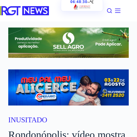
06:48:31
--°C
INUSITADO
Rondonópolis: vídeo mostra