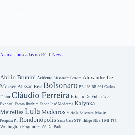
Editoriais
As mais buscadas no RGT News
Abilio Brunini
Alexandre De
Acidente
Alessandra Ferreira
Bolsonaro
Moraes
Alikson Reis
Carlos
BR-163
BR-364
Cláudio Ferreira
Júnior
Estupro De Vulnerável
Kalynka
Exposul
Ibrahim Zaher
José Medeiros
Facção
Lula
Medeiros
Meirelles
Morte
Michelle Bolsonaro
Rondonópolis
TMI
Pesquisa
STF
Thiago Silva
PT
Santa Casa
TSE
Wellington Fagundes
Zé Do Pátio